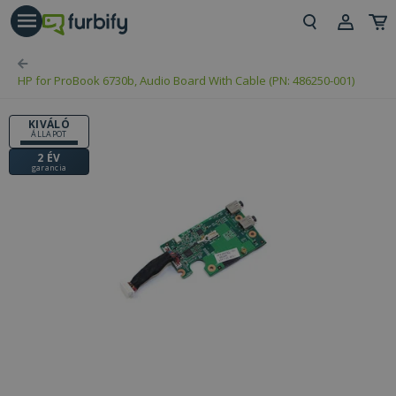
árás gomb
Beje
HP for ProBook 6730b, Audio Board With Cable (PN: 486250-001)
Regi
KIVÁLÓ
ÁLLAPOT
2 ÉV
garancia