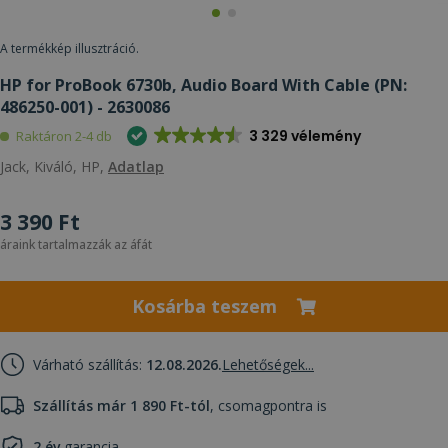
A termékkép illusztráció.
HP for ProBook 6730b, Audio Board With Cable (PN:
486250-001) - 2630086
3 329 vélemény
Raktáron 2-4 db
Jack, Kiváló, HP,
Adatlap
3 390 Ft
áraink tartalmazzák az áfát
Kosárba teszem
Várható szállítás:
12.08.2026.
Lehetőségek...
Szállítás már 1 890 Ft-tól
, csomagpontra is
2 év
garancia