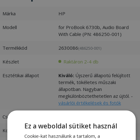
Márka
HP
Modell
for ProBook 6730b, Audio Board
With Cable (PN: 486250-001)
Termékkód
2630086
(486250-001)
Készlet
Raktáron 2-4 db
Esztétikai állapot
Kiváló:
Újszerű állapotú felújított
termék, tökéletes műszaki
állapotban. Nagyban
megkülönböztethetetlen az újtól. -
vásárlói értékelések és fotók
Csatlakozó
2 x Audio Jacks (3,5 mm)
Ez a weboldal sütiket használ
Kompatibilitás
HP
Cookie-kat használunk a tartalom, a