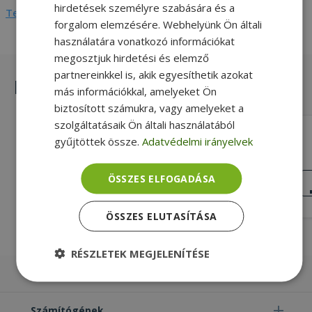
hirdetések személyre szabására és a
Teljes adatlap megtekintése
forgalom elemzésére. Webhelyünk Ön általi
használatára vonatkozó információkat
megosztjuk hirdetési és elemző
partnereinkkel is, akik egyesíthetik azokat
Hasonló termékek
más információkkal, amelyeket Ön
biztosított számukra, vagy amelyeket a
szolgáltatásaik Ön általi használatából
HP for ProBook 6730b, RS232 Board
gyűjtöttek össze.
Adatvédelmi irányelvek
With Cable (PN: 487120-001)
RS-232, Gold, HP Kompatibilitás
KIVÁLÓ
ÖSSZES ELFOGADÁSA
ÁLLAPOT
2 890 Ft
ÖSSZES ELUTASÍTÁSA
RÉSZLETEK MEGJELENÍTÉSE
Laptopok
Elengedhetetlenül
Teljesítmény
szükséges
Számítógépek