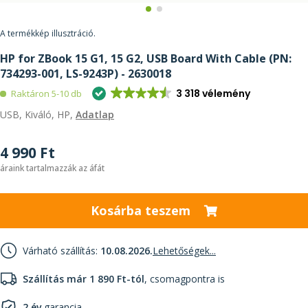
A termékkép illusztráció.
HP for ZBook 15 G1, 15 G2, USB Board With Cable (PN:
734293-001, LS-9243P) - 2630018
3 318 vélemény
Raktáron 5-10 db
USB, Kiváló, HP,
Adatlap
4 990 Ft
áraink tartalmazzák az áfát
Kosárba teszem
Várható szállítás:
10.08.2026.
Lehetőségek...
Szállítás már 1 890 Ft-tól
, csomagpontra is
2 év
garancia