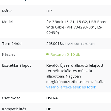
Márka
HP
Modell
for ZBook 15 G1, 15 G2, USB Board
With Cable (PN: 734293-001, LS-
9243P)
Termékkód
2630018
(734293-001, LS-9243P)
Készlet
Raktáron 5-10 db
Esztétikai állapot
Kiváló:
Újszerű állapotú felújított
termék, tökéletes műszaki
állapotban. Nagyban
megkülönböztethetetlen az újtól. -
vásárlói értékelések és fotók
Csatlakozó
USB-A
Kompatibilitás
HP