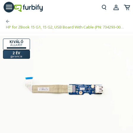
árás gomb
Beje
HP for ZBook 15 G1, 15 G2, USB Board With Cable (PN: 734293-001,
Regi
LS-9243P)
KIVÁLÓ
ÁLLAPOT
2 ÉV
garancia