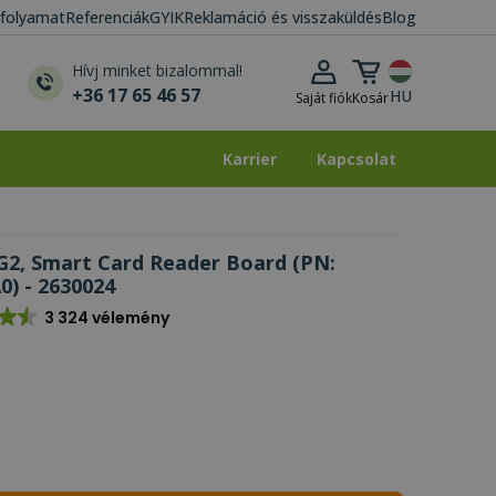
i folyamat
Referenciák
GYIK
Reklamáció és visszaküldés
Blog
Kosár lenyitása
Hívj minket bizalommal!
+36 17 65 46 57
HU
Saját fiók
Kosár
Karrier
Kapcsolat
Karrier
Kapcsolat
 G2, Smart Card Reader Board (PN:
0) - 2630024
3 324 vélemény