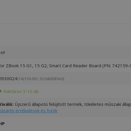
HP
for ZBook 15 G1, 15 G2, Smart Card Reader Board (PN: 742159
2630024
(742159-001, DC04000FXA0)
Raktáron 5-10 db
Kiváló:
Újszerű állapotú felújított termék, tökéletes műszaki áll
vásárlói értékelések és fotók
HP