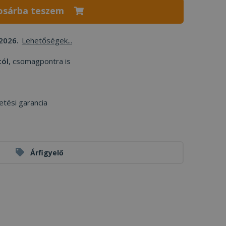
osárba teszem
2026.
Lehetőségek...
tól
, csomagpontra is
etési garancia
Árfigyelő