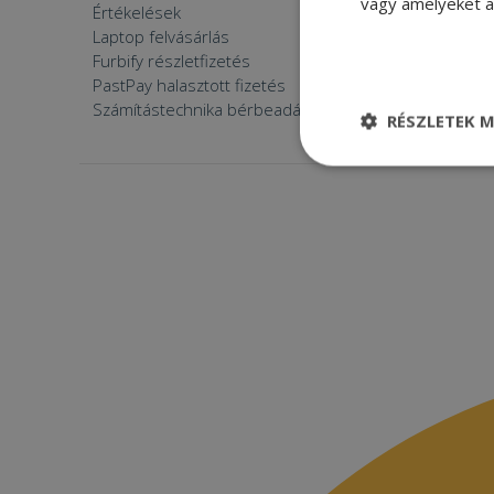
vagy amelyeket a 
Értékelések
Furbify 
Laptop felvásárlás
Furbify 
Furbify részletfizetés
Állásaján
PastPay halasztott fizetés
Számítástechnika bérbeadása
RÉSZLETEK M
Elengedhetetle
szükséges
Elenge
Az elengedhetetlenül
a fiókkezelést. A w
Név
CookieScriptConse