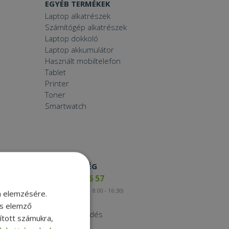
EGYÉB TERMÉKEK
Laptop alkatrészek
Számítógép alkatrészek
Laptop dokkoló
Laptop akkumulátor
Használt mobiltelefon
Tablet
Printer
Toner
Smartwatch
ELÉRHETŐSÉG
+36 17 65 46 57
(munkanapokon 8:00 - 16:30)
m elemzésére.
Kapcsolat
és elemző
Nagykereskedés
sított számukra,
Instagram