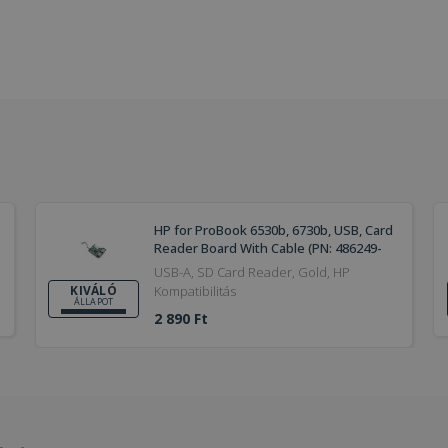
HP for ProBook 6530b, 6730b, USB, Card
Reader Board With Cable (PN: 486249-
001)
USB-A, SD Card Reader, Gold, HP
Kompatibilitás
KIVÁLÓ
ÁLLAPOT
2 890 Ft