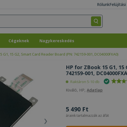
Rólunk
Felújítás
Cégeknek
Nagykereskedés
Cégeknek
Nagykereskedés
5 G1, 15 G2, Smart Card Reader Board (PN: 742159-001, DC04000FXA0)
HP for ZBook 15 G1, 15
742159-001, DC04000FXA
Raktáron 5-10 db
Kiváló, HP,
Adatlap
5 490 Ft
áraink tartalmazzák az áfát