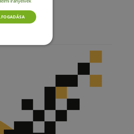
elmi irányelvek
Facebook
LinkedIn
ELFOGADÁSA
TikTok
Besorolatlan
rolatlan
ói bejelentkezést és
tatás használja a