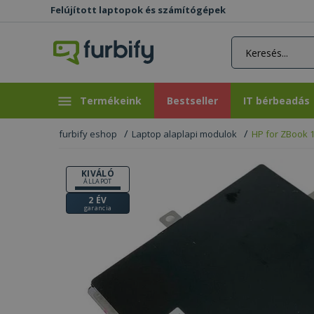
Felújított laptopok és számítógépek
rás gomb
Bestseller
IT bérbeadás
Termékeink
Bestseller
IT bérbeadás
furbify eshop
Laptop alaplapi modulok
HP for ZBook 1
KIVÁLÓ
ÁLLAPOT
2 ÉV
garancia