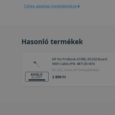
Teljes adatlap megtekintése
Hasonló termékek
HP for ProBook 6730b, RS232 Board
With Cable (PN: 487120-001)
RS-232, Gold, HP Kompatibilitás
KIVÁLÓ
2 890 Ft
ÁLLAPOT