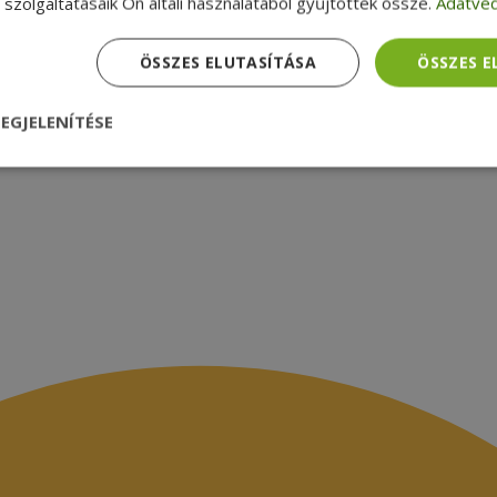
szolgáltatásaik Ön általi használatából gyűjtöttek össze.
Adatvéd
zsákbamacska
Garancia ellenőrzése
médiamegjelenések
latok
ÖSSZES ELUTASÍTÁSA
ÖSSZES 
EGJELENÍTÉSE
nül
Teljesítmény
Célzás
Funkcionalitás
dhetetlenül szükséges
Teljesítmény
Célzás
Funkcionalitás
Beso
 szükséges sütik lehetővé teszik a webhely alapvető funkcióit, például a felhasznál
eboldal nem használható megfelelően az elengedhetetlenül szükséges sütik nélkül.
Szolgáltató /
Lejárat
Leírás
Domain
nt
4 hét 2
Ezt a cookie-t a Cookie-Script.com szolgál
CookieScript