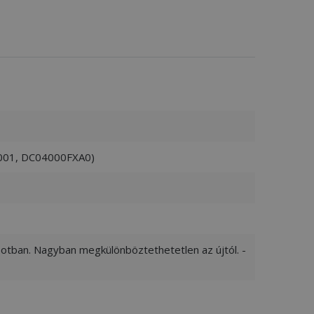
-001, DC04000FXA0)
apotban. Nagyban megkülönböztethetetlen az újtól. -