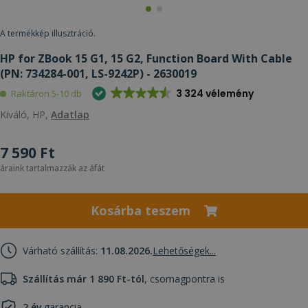
A termékkép illusztráció.
HP for ZBook 15 G1, 15 G2, Function Board With Cable
(PN: 734284-001, LS-9242P) - 2630019
3 324 vélemény
Raktáron 5-10 db
Kiváló, HP,
Adatlap
7 590 Ft
áraink tartalmazzák az áfát
Kosárba teszem
Várható szállítás:
11.08.2026.
Lehetőségek...
Szállítás már 1 890 Ft-tól
, csomagpontra is
2 év
garancia