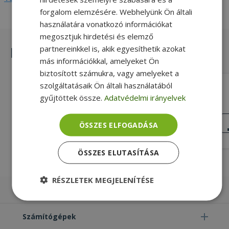
forgalom elemzésére. Webhelyünk Ön általi
használatára vonatkozó információkat
megosztjuk hirdetési és elemző
partnereinkkel is, akik egyesíthetik azokat
Hasonló termékek
más információkkal, amelyeket Ön
biztosított számukra, vagy amelyeket a
szolgáltatásaik Ön általi használatából
HP for ProBook 6730b, RS232 Board
With Cable (PN: 487120-001)
gyűjtöttek össze.
Adatvédelmi irányelvek
RS-232, Gold, HP Kompatibilitás
KIVÁLÓ
ÖSSZES ELFOGADÁSA
ÁLLAPOT
2 890 Ft
ÖSSZES ELUTASÍTÁSA
RÉSZLETEK MEGJELENÍTÉSE
Laptopok
Elengedhetetlenül
Teljesítmény
szükséges
Számítógépek