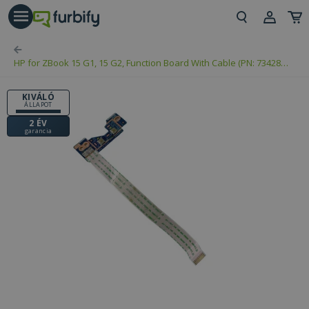
árás gomb
Beje
HP for ZBook 15 G1, 15 G2, Function Board With Cable (PN: 734284-
Regi
001, LS-9242P)
KIVÁLÓ
ÁLLAPOT
2 ÉV
garancia