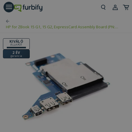
árás gomb
Beje
HP for ZBook 15 G1, 15 G2, ExpressCard Assembly Board (PN:
Regi
794579-001, LS-9244P)
KIVÁLÓ
ÁLLAPOT
2 ÉV
garancia