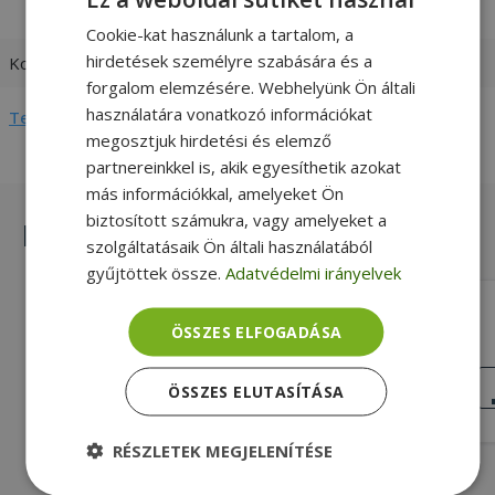
ExpressCard slot
Cookie-kat használunk a tartalom, a
hirdetések személyre szabására és a
Kompatibilitás
HP
forgalom elemzésére. Webhelyünk Ön általi
használatára vonatkozó információkat
Teljes adatlap megtekintése
megosztjuk hirdetési és elemző
partnereinkkel is, akik egyesíthetik azokat
más információkkal, amelyeket Ön
biztosított számukra, vagy amelyeket a
Hasonló termékek
szolgáltatásaik Ön általi használatából
gyűjtöttek össze.
Adatvédelmi irányelvek
HP for ProBook 6730b, RS232 Board
With Cable (PN: 487120-001)
ÖSSZES ELFOGADÁSA
RS-232, Gold, HP Kompatibilitás
KIVÁLÓ
ÖSSZES ELUTASÍTÁSA
ÁLLAPOT
2 890 Ft
RÉSZLETEK MEGJELENÍTÉSE