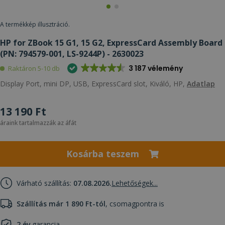
A termékkép illusztráció.
HP for ZBook 15 G1, 15 G2, ExpressCard Assembly Board
(PN: 794579-001, LS-9244P) - 2630023
3 187 vélemény
Raktáron 5-10 db
Display Port, mini DP, USB, ExpressCard slot, Kiváló, HP,
Adatlap
13 190 Ft
áraink tartalmazzák az áfát
Kosárba teszem
Várható szállítás:
07.08.2026.
Lehetőségek...
Szállítás már 1 890 Ft-tól
, csomagpontra is
2 év
garancia