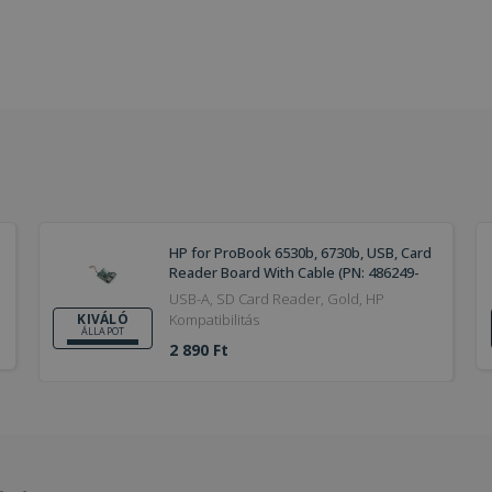
HP for ProBook 6530b, 6730b, USB, Card
Reader Board With Cable (PN: 486249-
001)
USB-A, SD Card Reader, Gold, HP
Kompatibilitás
KIVÁLÓ
ÁLLAPOT
2 890 Ft