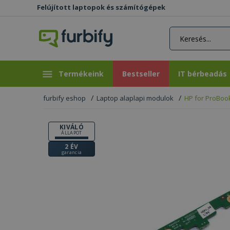
Felújított laptopok és számítógépek
rás gomb
Bestseller
IT bérbeadás
Termékeink
Bestseller
IT bérbeadás
furbify eshop
Laptop alaplapi modulok
HP for ProBook
KIVÁLÓ
ÁLLAPOT
2 ÉV
garancia