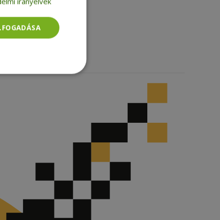
elmi irányelvek
Facebook
LinkedIn
ELFOGADÁSA
TikTok
Besorolatlan
rolatlan
ói bejelentkezést és
tatás használja a