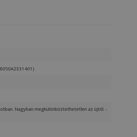
: 6050A2331401)
apotban. Nagyban megkülönböztethetetlen az újtól. -