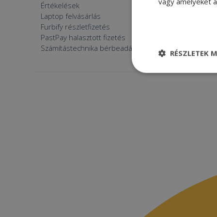
vagy amelyeket a 
Értékelések
Furbify 
Laptop felvásárlás
Furbify 
Furbify részletfizetés
Állásaján
PastPay halasztott fizetés
Számítástechnika bérbeadása
RÉSZLETEK M
Elengedhetetle
szükséges
Elenge
Az elengedhetetlenül
a fiókkezelést. A w
Név
CookieScriptConse