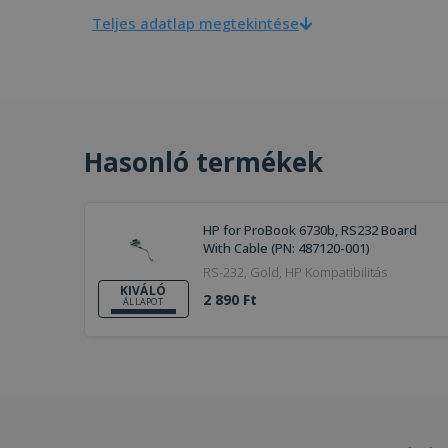
Teljes adatlap megtekintése
Hasonló termékek
HP for ProBook 6730b, RS232 Board
With Cable (PN: 487120-001)
RS-232, Gold, HP Kompatibilitás
KIVÁLÓ
2 890 Ft
ÁLLAPOT