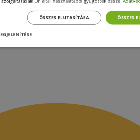
szolgáltatásaik Ön általi használatából gyűjtöttek össze.
Adatvéd
zsákbamacska
Garancia ellenőrzése
médiamegjelenések
latok
ÖSSZES ELUTASÍTÁSA
ÖSSZES 
EGJELENÍTÉSE
nül
Teljesítmény
Célzás
Funkcionalitás
dhetetlenül szükséges
Teljesítmény
Célzás
Funkcionalitás
Beso
 szükséges sütik lehetővé teszik a webhely alapvető funkcióit, például a felhasznál
eboldal nem használható megfelelően az elengedhetetlenül szükséges sütik nélkül.
Szolgáltató /
Lejárat
Leírás
Domain
nt
4 hét 2
Ezt a cookie-t a Cookie-Script.com szolgál
CookieScript