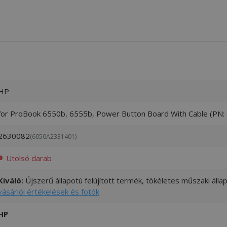
HP
for ProBook 6550b, 6555b, Power Button Board With Cable (PN
2630082
(6050A2331401)
Utolsó darab
Kiváló:
Újszerű állapotú felújított termék, tökéletes műszaki áll
vásárlói értékelések és fotók
HP