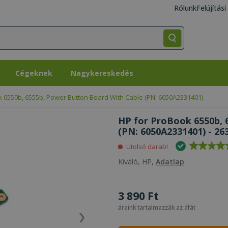
Rólunk
Felújítás
Cégeknek
Nagykereskedés
Cégeknek
Nagykereskedés
 6550b, 6555b, Power Button Board With Cable (PN: 6050A2331401)
HP for ProBook 6550b, 
(PN: 6050A2331401) - 26
Utolsó darab!
Kiváló, HP,
Adatlap
3 890 Ft
áraink tartalmazzák az áfát