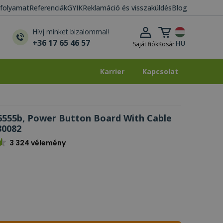
i folyamat
Referenciák
GYIK
Reklamáció és visszaküldés
Blog
Kosár lenyitása
Hívj minket bizalommal!
+36 17 65 46 57
HU
Saját fiók
Kosár
Karrier
Kapcsolat
Karrier
Kapcsolat
6555b, Power Button Board With Cable
30082
3 324 vélemény