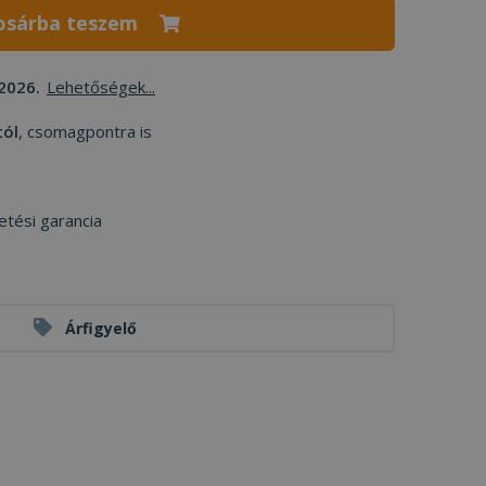
osárba teszem
2026.
Lehetőségek...
tól
, csomagpontra is
etési garancia
Árfigyelő