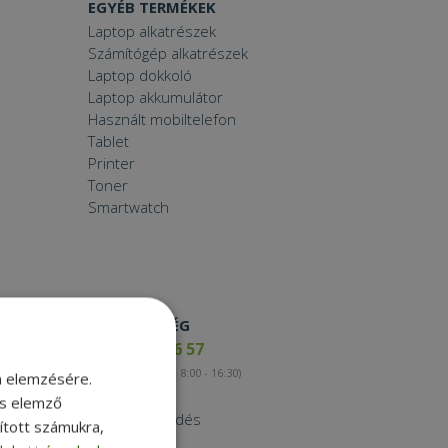
EGYÉB TERMÉKEK
Laptop alkatrészek
Számítógép alkatrészek
Laptop dokkoló
Laptop akkumulátor
Használt mobiltelefon
Tablet
Printer
Toner
Smartwatch
ELÉRHETŐSÉG
+36 17 65 46 57
(munkanapokon 8:00 - 16:30)
m elemzésére.
Kapcsolat
és elemző
Nagykereskedés
sított számukra,
Instagram