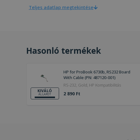
Teljes adatlap megtekintése
Hasonló termékek
HP for ProBook 6730b, RS232 Board
With Cable (PN: 487120-001)
RS-232, Gold, HP Kompatibilitás
KIVÁLÓ
2 890 Ft
ÁLLAPOT