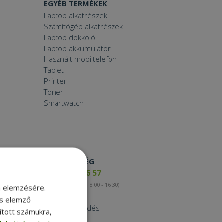
EGYÉB TERMÉKEK
Laptop alkatrészek
Számítógép alkatrészek
Laptop dokkoló
Laptop akkumulátor
Használt mobiltelefon
Tablet
Printer
Toner
Smartwatch
ELÉRHETŐSÉG
+36 17 65 46 57
(munkanapokon 8:00 - 16:30)
m elemzésére.
Kapcsolat
és elemző
Nagykereskedés
sított számukra,
Instagram