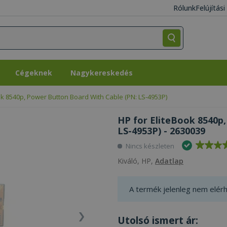
Rólunk
Felújítás
Cégeknek
Nagykereskedés
Cégeknek
Nagykereskedés
ok 8540p, Power Button Board With Cable (PN: LS-4953P)
HP for EliteBook 8540p
LS-4953P) - 2630039
Nincs készleten
Kiváló, HP,
Adatlap
A termék jelenleg nem elérh
Utolsó ismert ár: