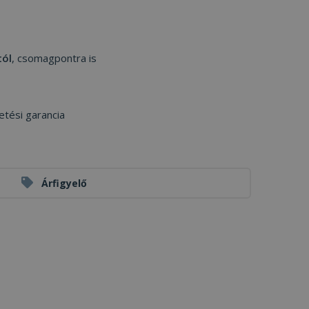
tól
, csomagpontra is
etési garancia
Árfigyelő