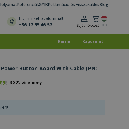
i folyamat
Referenciák
GYIK
Reklamáció és visszaküldés
Blog
Kosár lenyitása
Hívj minket bizalommal!
+36 17 65 46 57
HU
Saját fiók
Kosár
Karrier
Kapcsolat
Karrier
Kapcsolat
, Power Button Board With Cable (PN:
3 322 vélemény
ető!