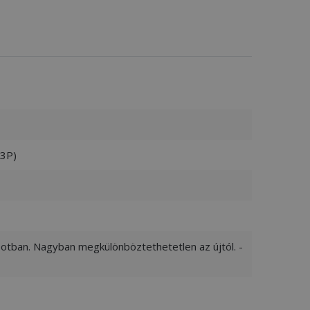
53P)
apotban. Nagyban megkülönböztethetetlen az újtól. -