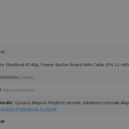
HP
for EliteBook 8540p, Power Button Board With Cable (PN: LS-49
2630039
(LS-4953P)
Nincs készleten
Kiváló:
Újszerű állapotú felújított termék, tökéletes műszaki áll
vásárlói értékelések és fotók
HP