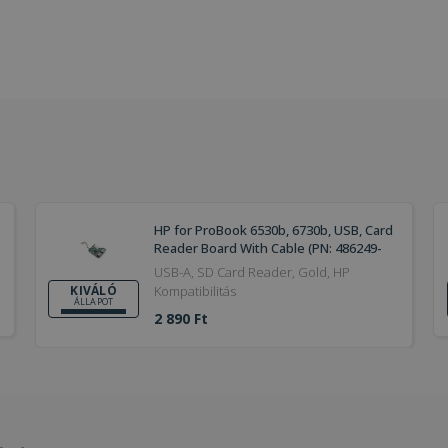
HP for ProBook 6530b, 6730b, USB, Card
Reader Board With Cable (PN: 486249-
001)
USB-A, SD Card Reader, Gold, HP
Kompatibilitás
KIVÁLÓ
ÁLLAPOT
2 890 Ft