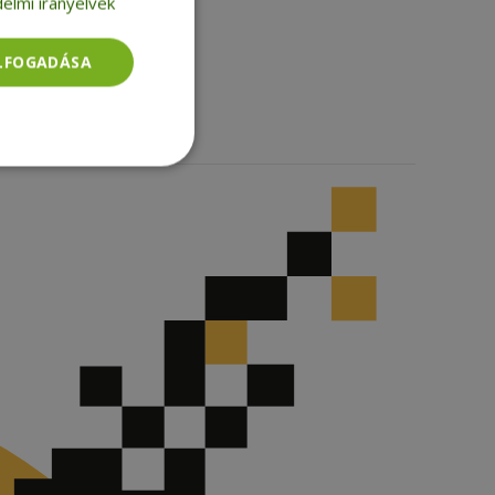
elmi irányelvek
Facebook
LinkedIn
ELFOGADÁSA
TikTok
Besorolatlan
rolatlan
ói bejelentkezést és
tatás használja a