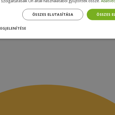
szolgáltatásaik Ön általi használatából gyűjtöttek össze.
Adatvéd
zsákbamacska
Garancia ellenőrzése
médiamegjelenések
latok
ÖSSZES ELUTASÍTÁSA
ÖSSZES 
EGJELENÍTÉSE
nül
Teljesítmény
Célzás
Funkcionalitás
dhetetlenül szükséges
Teljesítmény
Célzás
Funkcionalitás
Beso
 szükséges sütik lehetővé teszik a webhely alapvető funkcióit, például a felhasznál
eboldal nem használható megfelelően az elengedhetetlenül szükséges sütik nélkül.
Szolgáltató /
Lejárat
Leírás
Domain
nt
4 hét 2
Ezt a cookie-t a Cookie-Script.com szolgál
CookieScript