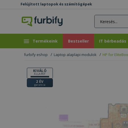
Felújított laptopok és számítógépek
rás gomb
Bestseller
IT bérbeadás
Termékeink
Bestseller
IT bérbeadás
furbify eshop
Laptop alaplapi modulok
HP for EliteBo
KIVÁLÓ
ÁLLAPOT
2 ÉV
garancia