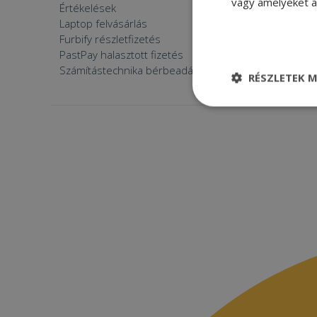
vagy amelyeket a 
Értékelések
Furbify 
Laptop felvásárlás
Furbify 
Furbify részletfizetés
Állásaján
PastPay halasztott fizetés
Számítástechnika bérbeadása
RÉSZLETEK M
Elengedhetetle
szükséges
Elenge
Az elengedhetetlenül
a fiókkezelést. A w
Név
CookieScriptConse