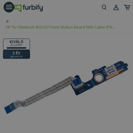
árás gomb
Beje
HP for EliteBook 850 G3 Power Button Board With Cable (PN:
Regi
6050A2727401, 6050A2835601)
KIVÁLÓ
ÁLLAPOT
2 ÉV
garancia