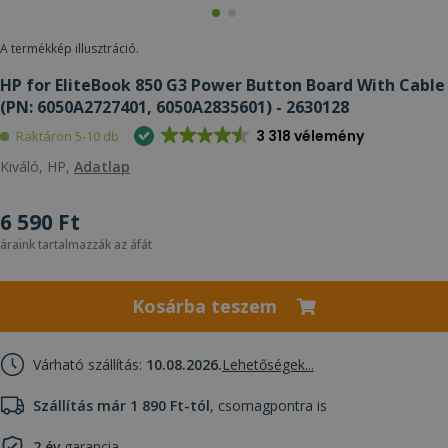
A termékkép illusztráció.
HP for EliteBook 850 G3 Power Button Board With Cable
(PN: 6050A2727401, 6050A2835601) - 2630128
3 318 vélemény
Raktáron 5-10 db
Kiváló, HP,
Adatlap
6 590 Ft
áraink tartalmazzák az áfát
Kosárba teszem
Várható szállítás:
10.08.2026.
Lehetőségek...
Szállítás már 1 890 Ft-tól
, csomagpontra is
2 év
garancia