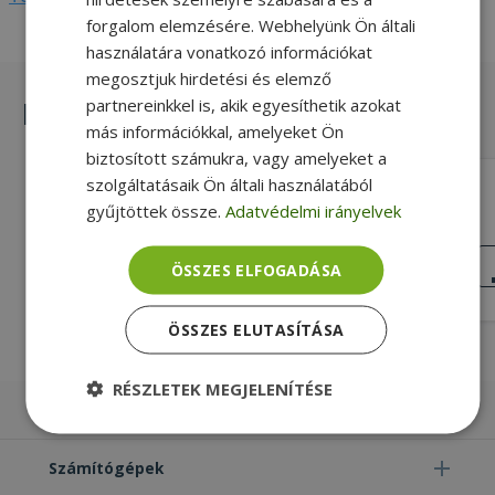
forgalom elemzésére. Webhelyünk Ön általi
használatára vonatkozó információkat
megosztjuk hirdetési és elemző
partnereinkkel is, akik egyesíthetik azokat
Hasonló termékek
más információkkal, amelyeket Ön
biztosított számukra, vagy amelyeket a
szolgáltatásaik Ön általi használatából
HP for ProBook 6730b, RS232 Board
With Cable (PN: 487120-001)
gyűjtöttek össze.
Adatvédelmi irányelvek
RS-232, Gold, HP Kompatibilitás
KIVÁLÓ
ÖSSZES ELFOGADÁSA
ÁLLAPOT
2 890 Ft
ÖSSZES ELUTASÍTÁSA
RÉSZLETEK MEGJELENÍTÉSE
Laptopok
Elengedhetetlenül
Teljesítmény
szükséges
Számítógépek