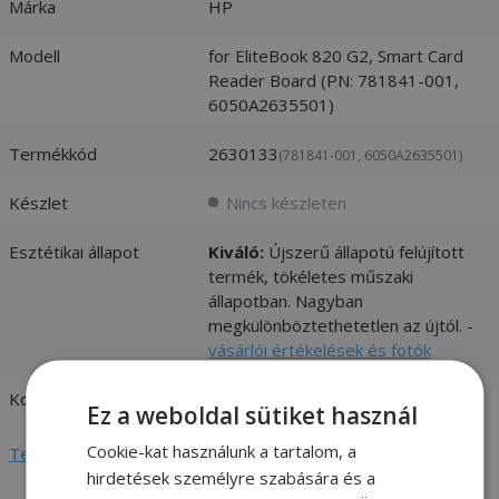
Márka
HP
Modell
for EliteBook 820 G2, Smart Card
Reader Board (PN: 781841-001,
6050A2635501)
Termékkód
2630133
(781841-001, 6050A2635501)
Készlet
Nincs készleten
Esztétikai állapot
Kiváló:
Újszerű állapotú felújított
termék, tökéletes műszaki
állapotban. Nagyban
megkülönböztethetetlen az újtól. -
vásárlói értékelések és fotók
Kompatibilitás
HP
Ez a weboldal sütiket használ
Cookie-kat használunk a tartalom, a
Teljes adatlap megtekintése
hirdetések személyre szabására és a