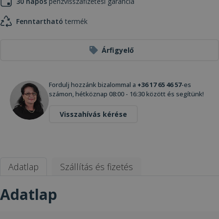
30 napos
pénzvisszafizetési garancia
Fenntartható
termék
Árfigyelő
Fordulj hozzánk bizalommal a
+36 17 65 46 57
-es
számon, hétköznap 08:00 - 16:30 között és segítünk!
Visszahívás kérése
Adatlap
Szállítás és fizetés
Adatlap