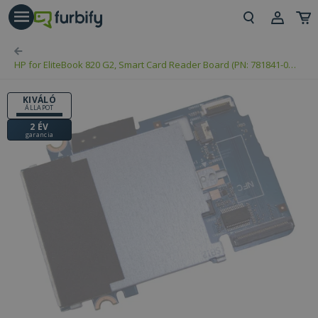
árás gomb
Beje
HP for EliteBook 820 G2, Smart Card Reader Board (PN: 781841-001,
Regi
6050A2635501)
KIVÁLÓ
ÁLLAPOT
2 ÉV
garancia