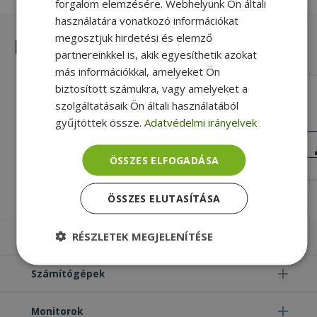
forgalom elemzésére. Webhelyünk Ön általi
használatára vonatkozó információkat
megosztjuk hirdetési és elemző
Hasonló termékek
partnereinkkel is, akik egyesíthetik azokat
más információkkal, amelyeket Ön
biztosított számukra, vagy amelyeket a
HP for ProBook 6730b, RS232 Board
szolgáltatásaik Ön általi használatából
With Cable (PN: 487120-001)
gyűjtöttek össze.
Adatvédelmi irányelvek
RS-232, Gold, HP Kompatibilitás
KIVÁLÓ
ÁLLAPOT
2 890 Ft
ÖSSZES ELFOGADÁSA
ÖSSZES ELUTASÍTÁSA
RÉSZLETEK MEGJELENÍTÉSE
Laptopok
Elengedhetetlenül
Teljesítmény
Számítógépek
szükséges
Monitorok