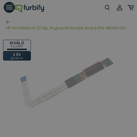
árás gomb
Beje
HP for EliteBook 2570p, Fingerprint Reader Board (PN: 685410-001,
Regi
6042B0195401)
KIVÁLÓ
ÁLLAPOT
2 ÉV
garancia