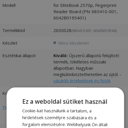
Modell
for EliteBook 2570p, Fingerprint
Reader Board (PN: 685410-001,
6042B0195401)
Termékkód
2630028
(685410-001, 6042B019540)
Készlet
Nincs készleten
Esztétikai állapot
Kiváló:
Újszerű állapotú felújított
termék, tökéletes műszaki
állapotban. Nagyban
megkülönböztethetetlen az újtól. -
vásárlói értékelések és fotók
Kompatibilitás
HP
Ez a weboldal sütiket használ
Teljes adatlap megtekintése
Cookie-kat használunk a tartalom, a
hirdetések személyre szabására és a
forgalom elemzésére. Webhelyünk Ön általi