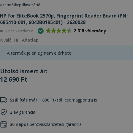
A termékkép illusztráció.
HP for EliteBook 2570p, Fingerprint Reader Board (PN:
685410-001, 6042B0195401) - 2630028
3 318 vélemény
Nincs készleten
Kiváló, HP,
Adatlap
A termék jelenleg nem elérhető!
Utolsó ismert ár:
12 690 Ft
Szállítás már 1 890 Ft-tól
, csomagpontra is
2 év
garancia
30 napos
pénzvisszafizetési garancia