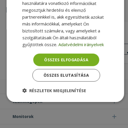
használatára vonatkozó információkat
Hasonló termékek
megosztjuk hirdetési és elemző
partnereinkkel is, akik egyesíthetik azokat
más információkkal, amelyeket Ön
HP for ProBook 6730b, RS232 Board
biztosított számukra, vagy amelyeket a
With Cable (PN: 487120-001)
szolgáltatásaik Ön általi használatából
RS-232, Gold, HP Kompatibilitás
gyűjtöttek össze.
Adatvédelmi irányelvek
KIVÁLÓ
ÁLLAPOT
2 890 Ft
ÖSSZES ELFOGADÁSA
ÖSSZES ELUTASÍTÁSA
Laptopok
RÉSZLETEK MEGJELENÍTÉSE
Számítógépek
Elengedhetetlenül
Teljesítmény
szükséges
Monitorok