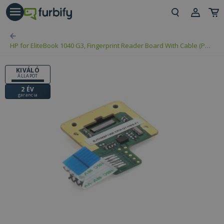
árás gomb
Beje
HP for EliteBook 1040 G3, Fingerprint Reader Board With Cable (PN:
Regi
844410-001, BJTHMBF1000)
KIVÁLÓ
ÁLLAPOT
2 ÉV
garancia