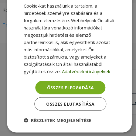
Cookie-kat használunk a tartalom, a
Kompatibilitás
HP
hirdetések személyre szabására és a
forgalom elemzésére. Webhelyünk Ön általi
Teljes adatlap megtekintése
használatára vonatkozó információkat
megosztjuk hirdetési és elemző
partnereinkkel is, akik egyesíthetik azokat
más információkkal, amelyeket Ön
Hasonló termékek
biztosított számukra, vagy amelyeket a
szolgáltatásaik Ön általi használatából
gyűjtöttek össze.
Adatvédelmi irányelvek
HP for ProBook 6730b, RS232 Board
With Cable (PN: 487120-001)
ÖSSZES ELFOGADÁSA
RS-232, Gold, HP Kompatibilitás
KIVÁLÓ
ÁLLAPOT
ÖSSZES ELUTASÍTÁSA
2 890 Ft
RÉSZLETEK MEGJELENÍTÉSE
Elengedhetetlenül
Teljesítmény