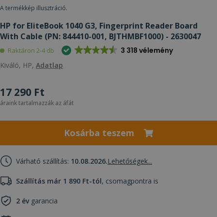
A termékkép illusztráció.
HP for EliteBook 1040 G3, Fingerprint Reader Board
With Cable (PN: 844410-001, BJTHMBF1000) - 2630047
3 318 vélemény
Raktáron 2-4 db
Kiváló, HP,
Adatlap
17 290 Ft
áraink tartalmazzák az áfát
Kosárba teszem
Várható szállítás:
10.08.2026.
Lehetőségek...
Szállítás már 1 890 Ft-tól
, csomagpontra is
2 év
garancia