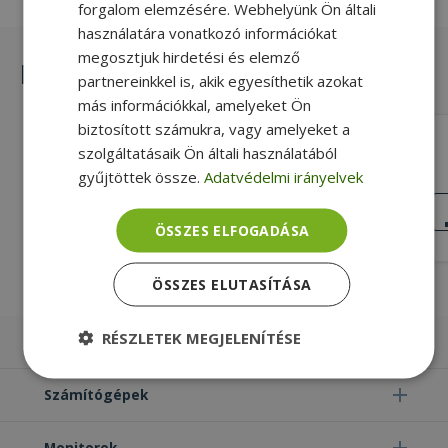
forgalom elemzésére. Webhelyünk Ön általi
használatára vonatkozó információkat
megosztjuk hirdetési és elemző
Hasonló termékek
partnereinkkel is, akik egyesíthetik azokat
más információkkal, amelyeket Ön
biztosított számukra, vagy amelyeket a
HP for ProBook 6730b, RS232 Board
szolgáltatásaik Ön általi használatából
With Cable (PN: 487120-001)
gyűjtöttek össze.
Adatvédelmi irányelvek
RS-232, Gold, HP Kompatibilitás
KIVÁLÓ
ÁLLAPOT
ÖSSZES ELFOGADÁSA
2 890 Ft
ÖSSZES ELUTASÍTÁSA
RÉSZLETEK MEGJELENÍTÉSE
Laptopok
Elengedhetetlenül
Teljesítmény
Számítógépek
szükséges
Monitorok