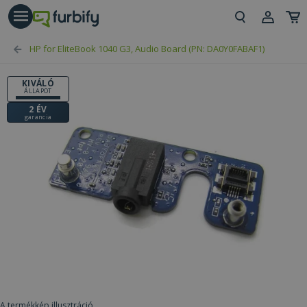
árás gomb
Beje
HP for EliteBook 1040 G3, Audio Board (PN: DA0Y0FABAF1)
Regi
KIVÁLÓ
ÁLLAPOT
2 ÉV
garancia
A termékkép illusztráció.