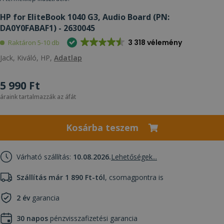
HP for EliteBook 1040 G3, Audio Board (PN:
DA0Y0FABAF1) - 2630045
3 318 vélemény
Raktáron 5-10 db
Jack, Kiváló, HP,
Adatlap
5 990 Ft
áraink tartalmazzák az áfát
Kosárba teszem
Várható szállítás:
10.08.2026.
Lehetőségek...
Szállítás már 1 890 Ft-tól
, csomagpontra is
2 év
garancia
30 napos
pénzvisszafizetési garancia