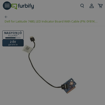
árás gomb
Beje
Dell for Latitude 7480, LED Indicator Board With Cable (PN: 0Y81KR,
Regi
LS-E131P)
NAGYON JÓ
ÁLLAPOT
2 ÉV
garancia