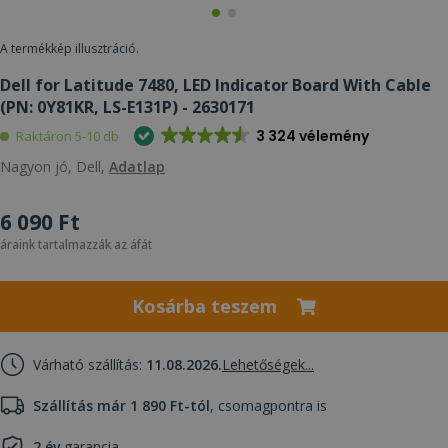
A termékkép illusztráció.
Dell for Latitude 7480, LED Indicator Board With Cable
(PN: 0Y81KR, LS-E131P) - 2630171
3 324 vélemény
Raktáron 5-10 db
Nagyon jó, Dell,
Adatlap
6 090 Ft
áraink tartalmazzák az áfát
Kosárba teszem
Várható szállítás:
11.08.2026.
Lehetőségek...
Szállítás már 1 890 Ft-tól
, csomagpontra is
2 év
garancia