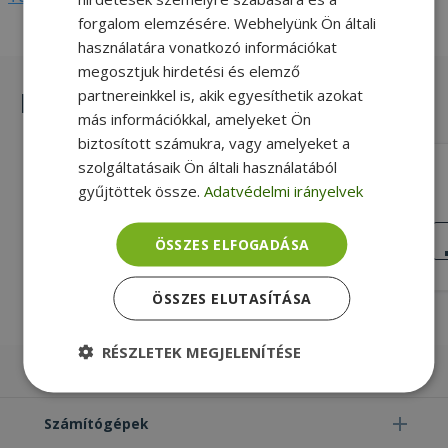
forgalom elemzésére. Webhelyünk Ön általi
használatára vonatkozó információkat
megosztjuk hirdetési és elemző
partnereinkkel is, akik egyesíthetik azokat
Hasonló termékek
más információkkal, amelyeket Ön
biztosított számukra, vagy amelyeket a
szolgáltatásaik Ön általi használatából
Dell for Latitude 7390, LED Indicator
Board With Cable (PN: LS-E121P,
gyűjtöttek össze.
Adatvédelmi irányelvek
09XWHC, DC02002LT00)
Gold, Dell Kompatibilitás
KIVÁLÓ
ÖSSZES ELFOGADÁSA
ÁLLAPOT
3 990 Ft
ÖSSZES ELUTASÍTÁSA
RÉSZLETEK MEGJELENÍTÉSE
Laptopok
Elengedhetetlenül
Teljesítmény
szükséges
Számítógépek