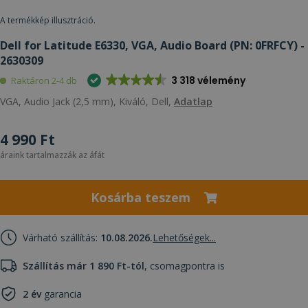
A termékkép illusztráció.
Dell for Latitude E6330, VGA, Audio Board (PN: 0FRFCY) -
2630309
3 318 vélemény
Raktáron 2-4 db
VGA, Audio Jack (2,5 mm), Kiváló, Dell,
Adatlap
4 990 Ft
áraink tartalmazzák az áfát
Kosárba teszem
Várható szállítás:
10.08.2026.
Lehetőségek...
Szállítás már 1 890 Ft-tól
, csomagpontra is
2 év
garancia