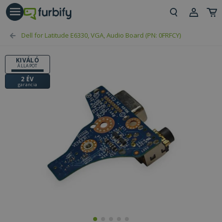
árás gomb
Beje
Dell for Latitude E6330, VGA, Audio Board (PN: 0FRFCY)
Regi
KIVÁLÓ
ÁLLAPOT
2 ÉV
garancia