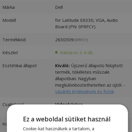
Márka
Dell
Modell
for Latitude E6330, VGA, Audio
Board (PN: 0FRFCY)
Termékkód
2630309
(0FRFCY)
Készlet
Raktáron 2-4 db
Esztétikai állapot
Kiváló:
Újszerű állapotú felújított
termék, tökéletes műszaki
állapotban. Nagyban
megkülönböztethetetlen az újtól. -
vásárlói értékelések és fotók
Csatlakozó
Videokártya
Audio Jack (2,5 mm)
Ez a weboldal sütiket használ
Kompatibilitás
Dell
Cookie-kat használunk a tartalom, a