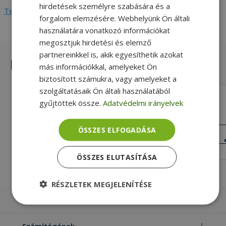
hirdetések személyre szabására és a
Teljes adatlap megtekintése
forgalom elemzésére. Webhelyünk Ön általi
használatára vonatkozó információkat
megosztjuk hirdetési és elemző
partnereinkkel is, akik egyesíthetik azokat
Hasonló termékek
más információkkal, amelyeket Ön
biztosított számukra, vagy amelyeket a
szolgáltatásaik Ön általi használatából
Dell for Latitude 7390, LED Indicator
gyűjtöttek össze.
Adatvédelmi irányelvek
Board With Cable (PN: LS-E121P,
09XWHC, DC02002LT00)
Gold, Dell Kompatibilitás
ÖSSZES ELFOGADÁSA
KIVÁLÓ
ÁLLAPOT
3 990 Ft
ÖSSZES ELUTASÍTÁSA
RÉSZLETEK MEGJELENÍTÉSE
Laptopok
Elengedhetetlenül
Teljesítmény
szükséges