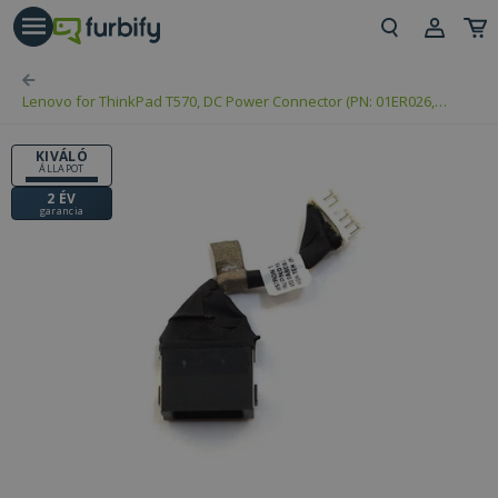
árás gomb
Beje
Lenovo for ThinkPad T570, DC Power Connector (PN: 01ER026,
Regi
450.0AB08.0001)
KIVÁLÓ
ÁLLAPOT
2 ÉV
garancia