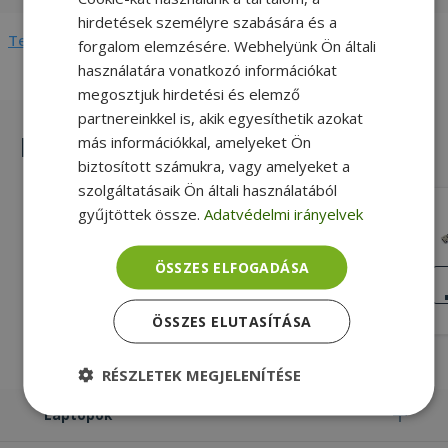
hirdetések személyre szabására és a
Teljes adatlap megtekintése
forgalom elemzésére. Webhelyünk Ön általi
használatára vonatkozó információkat
megosztjuk hirdetési és elemző
partnereinkkel is, akik egyesíthetik azokat
Hasonló termékek
más információkkal, amelyeket Ön
biztosított számukra, vagy amelyeket a
szolgáltatásaik Ön általi használatából
gyűjtöttek össze.
Adatvédelmi irányelvek
Lenovo for ThinkPad L440, L540, DC
Power Connector (PN: 04X4830)
Gold, Lenovo Kompatibilitás
ÖSSZES ELFOGADÁSA
KIVÁLÓ
ÁLLAPOT
4 490 Ft
ÖSSZES ELUTASÍTÁSA
RÉSZLETEK MEGJELENÍTÉSE
Laptopok
Elengedhetetlenül
Teljesítmény
szükséges