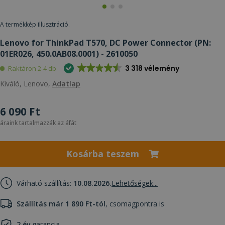
A termékkép illusztráció.
Lenovo for ThinkPad T570, DC Power Connector (PN:
01ER026, 450.0AB08.0001) - 2610050
3 318 vélemény
Raktáron 2-4 db
Kiváló, Lenovo,
Adatlap
6 090 Ft
áraink tartalmazzák az áfát
Kosárba teszem
Várható szállítás:
10.08.2026.
Lehetőségek...
Szállítás már 1 890 Ft-tól
, csomagpontra is
2 év
garancia