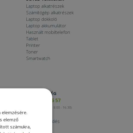
Laptop alkatrészek
Számítógép alkatrészek
Laptop dokkoló
Laptop akkumulátor
Használt mobiltelefon
Tablet
Printer
Toner
Smartwatch
ELÉRHETŐSÉG
+36 17 65 46 57
(munkanapokon 8:00 - 16:30)
m elemzésére.
Kapcsolat
és elemző
Nagykereskedés
sított számukra,
Instagram