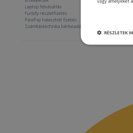
Értékelések
Furbify 
vagy amelyeket a 
Laptop felvásárlás
Furbify 
Furbify részletfizetés
Állásaján
PastPay halasztott fizetés
Számítástechnika bérbeadása
RÉSZLETEK M
Elengedhetetle
szükséges
Elenge
Az elengedhetetlenül
a fiókkezelést. A w
Név
CookieScriptConse