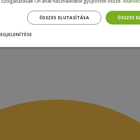
zsákbamacska
Garancia ellenőrzése
szolgáltatásaik Ön általi használatából gyűjtöttek össze.
Adatvéd
médiamegjelenések
latok
ÖSSZES ELUTASÍTÁSA
ÖSSZES 
EGJELENÍTÉSE
nül
Teljesítmény
Célzás
Funkcionalitás
dhetetlenül szükséges
Teljesítmény
Célzás
Funkcionalitás
Beso
 szükséges sütik lehetővé teszik a webhely alapvető funkcióit, például a felhasznál
eboldal nem használható megfelelően az elengedhetetlenül szükséges sütik nélkül.
Szolgáltató /
Lejárat
Leírás
Domain
nt
4 hét 2
Ezt a cookie-t a Cookie-Script.com szolgál
CookieScript