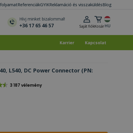
i folyamat
Referenciák
GYIK
Reklamáció és visszaküldés
Blog
Kosár lenyitása
Hívj minket bizalommal!
+36 17 65 46 57
HU
Saját fiók
Kosár
Karrier
Kapcsolat
Karrier
Kapcsolat
40, L540, DC Power Connector (PN:
3 187 vélemény