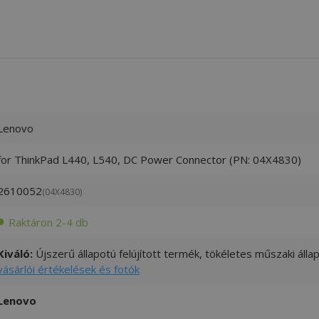
Lenovo
for ThinkPad L440, L540, DC Power Connector (PN: 04X4830)
2610052
(04X4830)
Raktáron 2-4 db
Kiváló:
Újszerű állapotú felújított termék, tökéletes műszaki áll
vásárlói értékelések és fotók
Lenovo