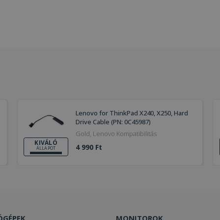
Lenovo for ThinkPad X240, X250, Hard
Drive Cable (PN: 0C45987)
Gold, Lenovo Kompatibilitás
KIVÁLÓ
4 990 Ft
ÁLLAPOT
ÓGÉPEK
MONITOROK