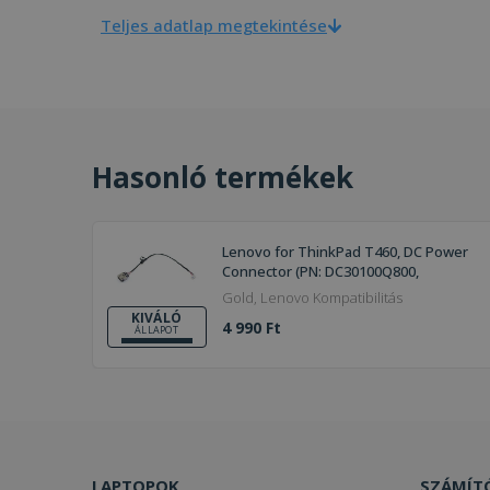
Teljes adatlap megtekintése
Hasonló termékek
Lenovo for ThinkPad T460, DC Power
Connector (PN: DC30100Q800,
DC30100Q900)
Gold, Lenovo Kompatibilitás
KIVÁLÓ
4 990 Ft
ÁLLAPOT
LAPTOPOK
SZÁMÍT