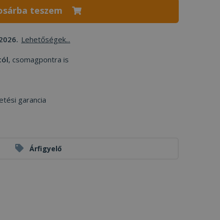
osárba teszem
2026.
Lehetőségek...
tól
, csomagpontra is
etési garancia
Árfigyelő