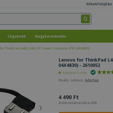
Rólunk
Felújítás
Cégeknek
Nagykereskedés
Cégeknek
Nagykereskedés
for ThinkPad L440, L540, DC Power Connector (PN: 04X4830)
Lenovo for ThinkPad L4
04X4830) - 2610052
Raktáron 2-4 db
Kiváló, Lenovo,
Adatlap
4 490 Ft
áraink tartalmazzák az áfát