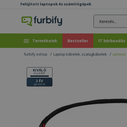
Felújított laptopok és számítógépek
rás gomb
Bestseller
IT bérbeadás
Termékeink
Bestseller
IT bérbeadás
furbify eshop
Laptop kábelek, szalagkábelek
Lenovo 
KIVÁLÓ
ÁLLAPOT
2 ÉV
garancia