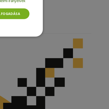
elmi irányelvek
Facebook
LinkedIn
TikTok
ELFOGADÁSA
Besorolatlan
rolatlan
ói bejelentkezést és
tatás használja a