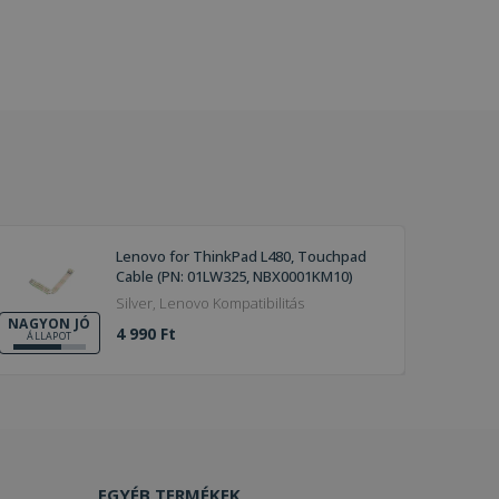
Lenovo for ThinkPad L480, Touchpad
Cable (PN: 01LW325, NBX0001KM10)
Silver, Lenovo Kompatibilitás
NAGYON JÓ
4 990 Ft
ÁLLAPOT
EGYÉB TERMÉKEK