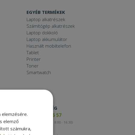
EGYÉB TERMÉKEK
Laptop alkatrészek
Számítógép alkatrészek
Laptop dokkoló
Laptop akkumulátor
Használt mobiltelefon
Tablet
Printer
Toner
Smartwatch
ELÉRHETŐSÉG
m elemzésére.
+36 17 65 46 57
és elemző
(munkanapokon 8:00 - 16:30)
sított számukra,
Kapcsolat