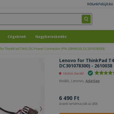
Rólunk
Felújítás
Cégeknek
Nagykereskedés
Cégeknek
Nagykereskedés
for ThinkPad T450, DC Power Connector (PN: 00HN539, DC301078300)
Lenovo for ThinkPad T4
DC301078300) - 2610038
Utolsó darab!
Kiváló, Lenovo,
Adatlap
6 490 Ft
áraink tartalmazzák az áfát