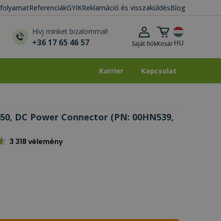
i folyamat
Referenciák
GYIK
Reklamáció és visszaküldés
Blog
Kosár lenyitása
Hívj minket bizalommal!
+36 17 65 46 57
HU
Saját fiók
Kosár
Karrier
Kapcsolat
Karrier
Kapcsolat
50, DC Power Connector (PN: 00HN539,
3 318 vélemény