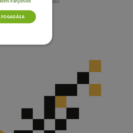
elmi irányelvek
Nagykereskedés
Instagram
Facebook
ELFOGADÁSA
LinkedIn
TikTok
Besorolatlan
rolatlan
ói bejelentkezést és
tatás használja a