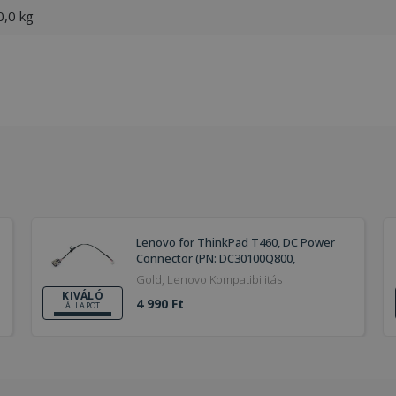
0,0 kg
Lenovo for ThinkPad T460, DC Power
Connector (PN: DC30100Q800,
DC30100Q900)
Gold, Lenovo Kompatibilitás
KIVÁLÓ
4 990 Ft
ÁLLAPOT