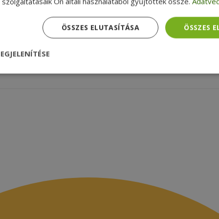
zolgáltatások
Szállítási feltételek
szolgáltatásaik Ön általi használatából gyűjtöttek össze.
Adatvéd
agyunk
Céginformációk
zsákbamacska
Garancia ellenőrzése
ÖSSZES ELUTASÍTÁSA
ÖSSZES 
médiamegjelenések
latok
EGJELENÍTÉSE
nül
Teljesítmény
Célzás
Funkcionalitás
dhetetlenül szükséges
Teljesítmény
Célzás
Funkcionalitás
Beso
 szükséges sütik lehetővé teszik a webhely alapvető funkcióit, például a felhasznál
eboldal nem használható megfelelően az elengedhetetlenül szükséges sütik nélkül.
Szolgáltató /
Lejárat
Leírás
Domain
nt
4 hét 2
Ezt a cookie-t a Cookie-Script.com szolgál
CookieScript