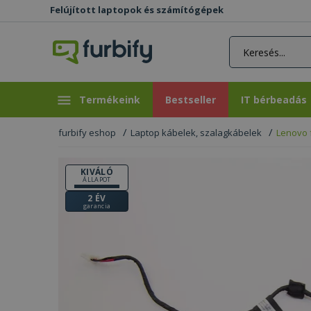
Felújított laptopok és számítógépek
rás gomb
Bestseller
IT bérbeadás
Termékeink
Bestseller
IT bérbeadás
furbify eshop
Laptop kábelek, szalagkábelek
Lenovo 
KIVÁLÓ
ÁLLAPOT
2 ÉV
garancia