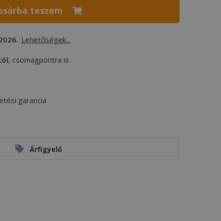
osárba teszem
2026.
Lehetőségek...
tól
, csomagpontra is
etési garancia
Árfigyelő