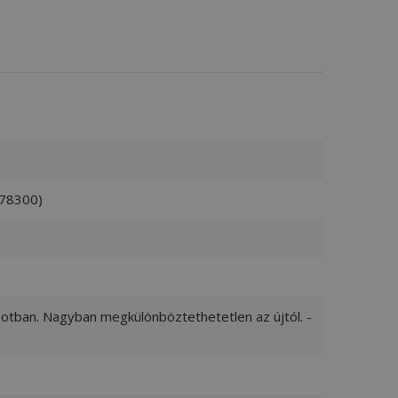
078300)
apotban. Nagyban megkülönböztethetetlen az újtól. -