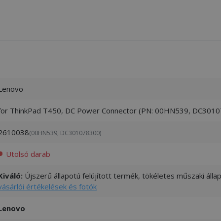
Lenovo
for ThinkPad T450, DC Power Connector (PN: 00HN539, DC301
2610038
(00HN539, DC301078300)
Utolsó darab
Kiváló:
Újszerű állapotú felújított termék, tökéletes műszaki áll
vásárlói értékelések és fotók
Lenovo