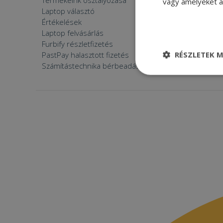
Termékeink osztályozása
Furbify s
vagy amelyeket a 
Laptop választó
Zöldek v
Értékelések
Furbify 
Laptop felvásárlás
Furbify 
Furbify részletfizetés
Állásaján
RÉSZLETEK M
PastPay halasztott fizetés
Számítástechnika bérbeadása
Elengedhetetle
szükséges
Elenge
Az elengedhetetlenül
a fiókkezelést. A w
Név
CookieScriptConse