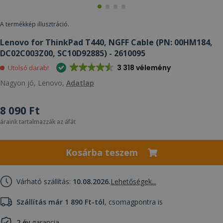
A termékkép illusztráció.
Lenovo for ThinkPad T440, NGFF Cable (PN: 00HM184,
DC02C003Z00, SC10D92885) - 2610095
3 318 vélemény
Utolsó darab!
Nagyon jó, Lenovo,
Adatlap
8 090 Ft
áraink tartalmazzák az áfát
Kosárba teszem
Várható szállítás:
10.08.2026.
Lehetőségek...
Szállítás már 1 890 Ft-tól
, csomagpontra is
2 év
garancia