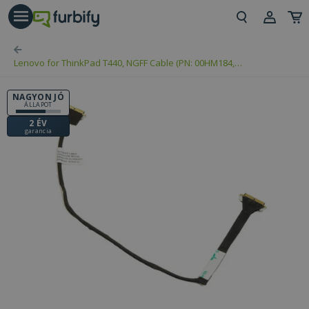
árás gomb
Beje
Lenovo for ThinkPad T440, NGFF Cable (PN: 00HM184,
Regi
DC02C003Z00, SC10D92885)
NAGYON JÓ
ÁLLAPOT
2 ÉV
garancia