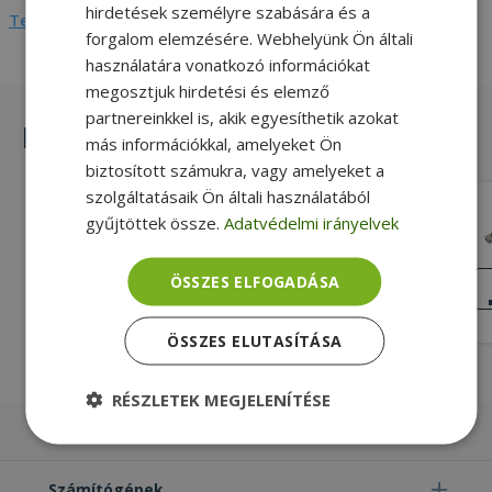
hirdetések személyre szabására és a
Teljes adatlap megtekintése
forgalom elemzésére. Webhelyünk Ön általi
használatára vonatkozó információkat
megosztjuk hirdetési és elemző
partnereinkkel is, akik egyesíthetik azokat
Hasonló termékek
más információkkal, amelyeket Ön
biztosított számukra, vagy amelyeket a
szolgáltatásaik Ön általi használatából
Lenovo for ThinkPad L440, L540, DC
gyűjtöttek össze.
Adatvédelmi irányelvek
Power Connector (PN: 04X4830)
Gold, Lenovo Kompatibilitás
KIVÁLÓ
ÖSSZES ELFOGADÁSA
ÁLLAPOT
4 490 Ft
ÖSSZES ELUTASÍTÁSA
RÉSZLETEK MEGJELENÍTÉSE
Laptopok
Elengedhetetlenül
Teljesítmény
szükséges
Számítógépek