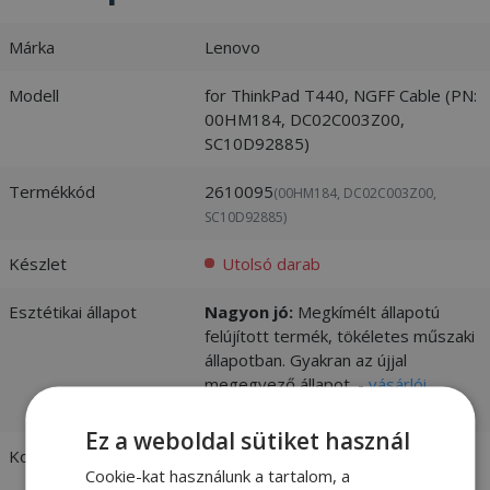
Márka
Lenovo
Modell
for ThinkPad T440, NGFF Cable (PN:
00HM184, DC02C003Z00,
SC10D92885)
Termékkód
2610095
(00HM184, DC02C003Z00,
SC10D92885)
Készlet
Utolsó darab
Esztétikai állapot
Nagyon jó:
Megkímélt állapotú
felújított termék, tökéletes műszaki
állapotban. Gyakran az újjal
megegyező állapot. -
vásárlói
értékelések és fotók
Ez a weboldal sütiket használ
Kompatibilitás
Lenovo
Cookie-kat használunk a tartalom, a