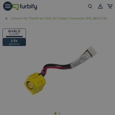
árás gomb
Beje
Lenovo for ThinkPad T430, DC Power Connector (PN: 0B41319)
Regi
KIVÁLÓ
ÁLLAPOT
2 ÉV
garancia