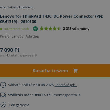
A termékkép illusztráció.
Lenovo for ThinkPad T430, DC Power Connector (PN:
0B41319) - 2610100
3 318 vélemény
Raktáron 5-10 db
Kiváló, Lenovo,
Adatlap
7 090 Ft
áraink tartalmazzák az áfát
Kosárba teszem
Várható szállítás:
10.08.2026.
Lehetőségek...
Szállítás már 1 890 Ft-tól
, csomagpontra is
2 év
garancia