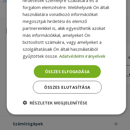
hirdetések személyre szabására és a
forgalom elemzésére. Webhelyünk Ön általi
használatára vonatkozó információkat
megosztjuk hirdetési és elemző
partnereinkkel is, akik egyesíthetik azokat
Hasonló termékek
más információkkal, amelyeket Ön
biztosított számukra, vagy amelyeket a
szolgáltatásaik Ön általi használatából
Lenovo for ThinkPad L440, L540, DC
gyűjtöttek össze.
Adatvédelmi irányelvek
Power Connector (PN: 04X4830)
Gold, Lenovo Kompatibilitás
KIVÁLÓ
ÖSSZES ELFOGADÁSA
ÁLLAPOT
4 490 Ft
ÖSSZES ELUTASÍTÁSA
RÉSZLETEK MEGJELENÍTÉSE
Laptopok
Elengedhetetlenül
Teljesítmény
szükséges
Számítógépek