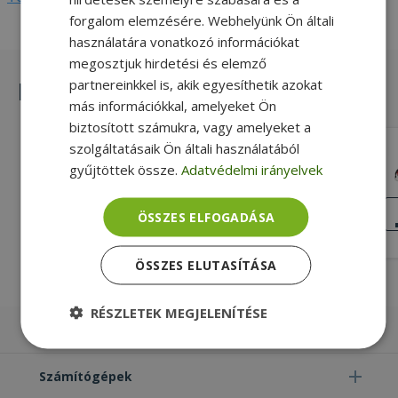
forgalom elemzésére. Webhelyünk Ön általi
használatára vonatkozó információkat
megosztjuk hirdetési és elemző
partnereinkkel is, akik egyesíthetik azokat
Hasonló termékek
más információkkal, amelyeket Ön
biztosított számukra, vagy amelyeket a
szolgáltatásaik Ön általi használatából
Dell for Latitude E5550, DC Power
Connector With Cable (PN: 0PKHWY)
gyűjtöttek össze.
Adatvédelmi irányelvek
Silver, Dell Kompatibilitás
NAGYON JÓ
ÖSSZES ELFOGADÁSA
ÁLLAPOT
3 990 Ft
ÖSSZES ELUTASÍTÁSA
RÉSZLETEK MEGJELENÍTÉSE
Laptopok
Elengedhetetlenül
Teljesítmény
szükséges
Számítógépek