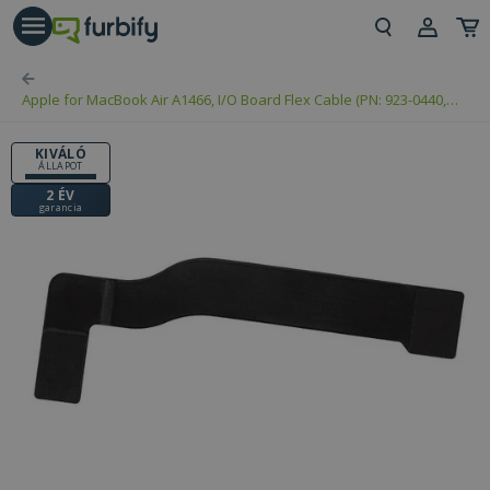
árás gomb
Beje
Apple for MacBook Air A1466, I/O Board Flex Cable (PN: 923-0440,
Regi
821-1722-A)
KIVÁLÓ
ÁLLAPOT
2 ÉV
garancia