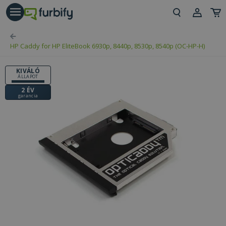
árás gomb
Beje
HP Caddy for HP EliteBook 6930p, 8440p, 8530p, 8540p (OC-HP-H)
Regi
KIVÁLÓ
ÁLLAPOT
2 ÉV
garancia