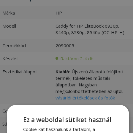
Márka
HP
Modell
Caddy for HP EliteBook 6930p,
8440p, 8530p, 8540p (OC-HP-H)
Termékkód
2090005
Készlet
Raktáron 2-4 db
Esztétikai állapot
Kiváló:
Újszerű állapotú felújított
termék, tökéletes műszaki
állapotban. Nagyban
megkülönböztethetetlen az újtól. -
vásárlói értékelések és fotók
Caddy Thickness
12.7mm
Ez a weboldal sütiket használ
Súly
0,1 kg
Cookie-kat használunk a tartalom, a