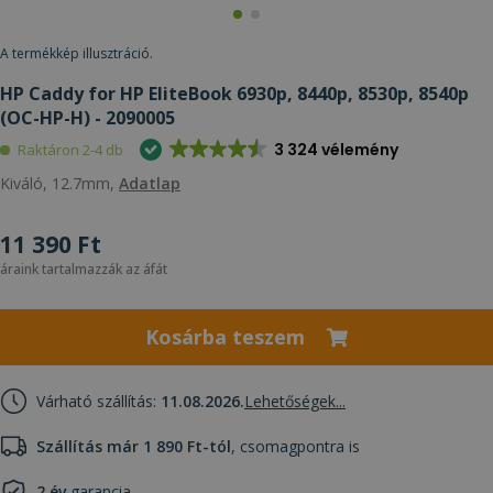
A termékkép illusztráció.
HP Caddy for HP EliteBook 6930p, 8440p, 8530p, 8540p
(OC-HP-H) - 2090005
3 324 vélemény
Raktáron 2-4 db
Kiváló, 12.7mm,
Adatlap
11 390 Ft
áraink tartalmazzák az áfát
Kosárba teszem
Várható szállítás:
11.08.2026.
Lehetőségek...
Szállítás már 1 890 Ft-tól
, csomagpontra is
2 év
garancia