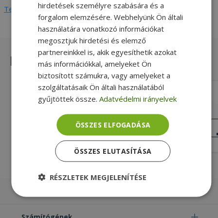
hirdetések személyre szabására és a
Teljes adatlap megtekintése
forgalom elemzésére. Webhelyünk Ön általi
használatára vonatkozó információkat
megosztjuk hirdetési és elemző
partnereinkkel is, akik egyesíthetik azokat
Hasonló termékek
más információkkal, amelyeket Ön
biztosított számukra, vagy amelyeket a
szolgáltatásaik Ön általi használatából
HP Caddy for EliteBook 8460p, 8470p,
gyűjtöttek össze.
Adatvédelmi irányelvek
8560p, 8570p (OC-HP-H4)
Új, 12.7mm Caddy Thickness
ÚJ
ÖSSZES ELFOGADÁSA
ÁLLAPOT
9 490 Ft
ÖSSZES ELUTASÍTÁSA
RÉSZLETEK MEGJELENÍTÉSE
Laptopok
Elengedhetetlenül
Teljesítmény
szükséges
Számítógépek