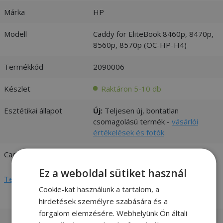
Márka
HP
Modell
Caddy for EliteBook 8460p, 8470p,
8560p, 8570p (OC-HP-H4)
Termékkód
2090006
Készlet
Raktáron 5-10 db
Esztétikai állapot
Új:
Teljesen új, bontatlan
csomagolású termék -
vásárlói
értékelések és fotók
Caddy Thickness
12.7mm
Ez a weboldal sütiket használ
Teljes adatlap megtekintése
Cookie-kat használunk a tartalom, a
hirdetések személyre szabására és a
forgalom elemzésére. Webhelyünk Ön általi