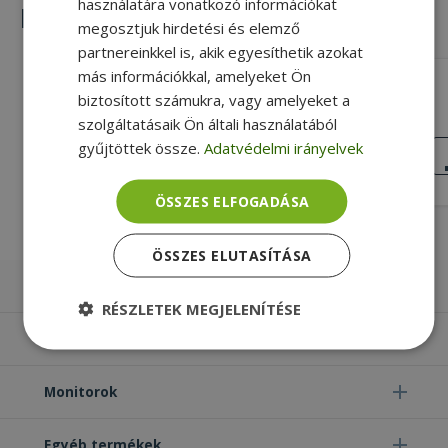
használatára vonatkozó információkat
Hasonló termékek
megosztjuk hirdetési és elemző
partnereinkkel is, akik egyesíthetik azokat
más információkkal, amelyeket Ön
HP Caddy 2,5" Sata Slot, for Probook
biztosított számukra, vagy amelyeket a
640, 645, 650, 655 G1/G2/G3 (OC-HP-
H6)
szolgáltatásaik Ön általi használatából
Gold, 9.5mm Caddy Thickness
gyűjtöttek össze.
Adatvédelmi irányelvek
KIVÁLÓ
ÁLLAPOT
9 990 Ft
ÖSSZES ELFOGADÁSA
ÖSSZES ELUTASÍTÁSA
Laptopok
RÉSZLETEK MEGJELENÍTÉSE
Számítógépek
Elengedhetetlenül
Teljesítmény
szükséges
Monitorok
Egyéb termékek
Célzás
Funkcionalitás
Besorolatlan