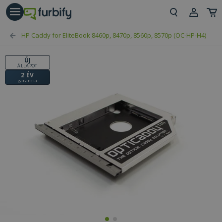
árás gomb
Beje
HP Caddy for EliteBook 8460p, 8470p, 8560p, 8570p (OC-HP-H4)
Regi
ÚJ
ÁLLAPOT
2 ÉV
garancia