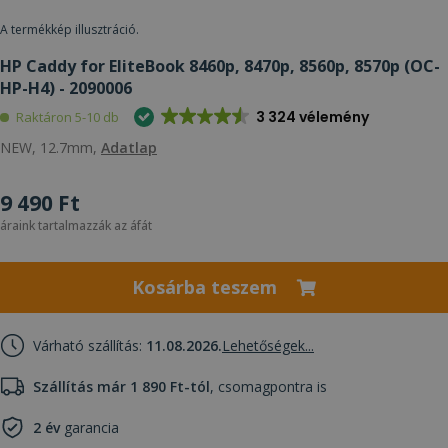
A termékkép illusztráció.
HP Caddy for EliteBook 8460p, 8470p, 8560p, 8570p (OC-
HP-H4) - 2090006
3 324 vélemény
Raktáron 5-10 db
NEW, 12.7mm,
Adatlap
9 490 Ft
áraink tartalmazzák az áfát
Kosárba teszem
Várható szállítás:
11.08.2026.
Lehetőségek...
Szállítás már 1 890 Ft-tól
, csomagpontra is
2 év
garancia