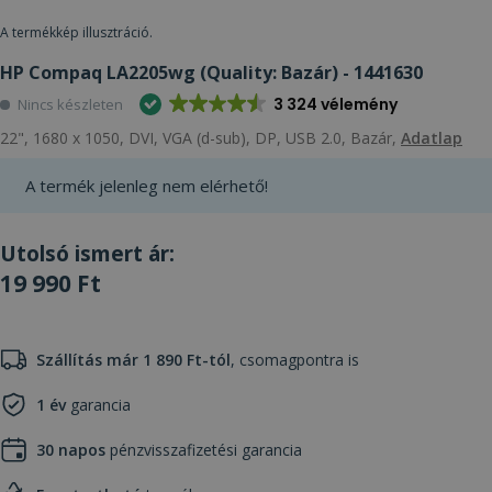
A termékkép illusztráció.
HP Compaq LA2205wg (Quality: Bazár) - 1441630
3 324 vélemény
Nincs készleten
22", 1680 x 1050, DVI, VGA (d-sub), DP, USB 2.0, Bazár,
Adatlap
A termék jelenleg nem elérhető!
Utolsó ismert ár:
19 990 Ft
Szállítás már 1 890 Ft-tól
, csomagpontra is
1 év
garancia
30 napos
pénzvisszafizetési garancia