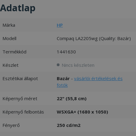
Adatlap
Márka
HP
Modell
Compaq LA2205wg (Quality: Bazár)
Termékkód
1441630
Készlet
Nincs készleten
Esztétikai állapot
Bazár
-
vásárlói értékelések és
fotók
Képernyő méret
22" (55,8 cm)
Képernyő felbontás
WSXGA+ (1680 x 1050)
Fényerő
250 cd/m2