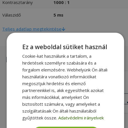
Kontrasztarány
1000 : 1
Válaszidő
5 ms
Teljes adatlap megtekintése
Ez a weboldal sütiket használ
Cookie-kat használunk a tartalom, a
Hasonló termékek
hirdetések személyre szabására és a
forgalom elemzésére. Webhelyünk Ön általi
használatára vonatkozó információkat
HP EliteDisplay E233
megosztjuk hirdetési és elemző
partnereinkkel is, akik egyesíthetik azokat
23" (58,4 cm), 1920 x 1080 (Full HD), 5
ms, 16:9, IPS
NAGYON JÓ
más információkkal, amelyeket Ön
ÁLLAPOT
biztosított számukra, vagy amelyeket a
29 990 Ft
35 990 Ft
szolgáltatásaik Ön általi használatából
gyűjtöttek össze.
Adatvédelmi irányelvek