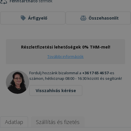
Fenntartható
termék
Árfigyelő
Összehasonlít
Részletfizetési lehetőségek 0% THM-mel!
További információk
Fordulj hozzánk bizalommal a
+36 17 65 46 57
-es
számon, hétköznap 08:00 - 16:30 között és segítünk!
Visszahívás kérése
Adatlap
Szállítás és fizetés