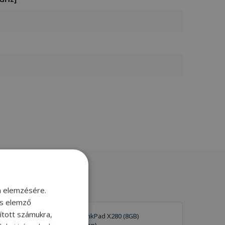
m elemzésére.
és elemző
sított számukra,
Lenovo ThinkPad X280 (8GB)
(Touchscreen)