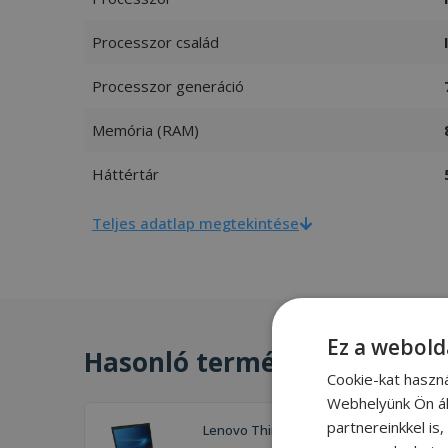
Processzor család
Processzor generáció
Memória (RAM)
Háttértár
Teljes adatlap megtekintése
Ez a webold
Hasonló termékek
Cookie-kat haszn
Webhelyünk Ön ál
partnereinkkel is
Lenovo ThinkPad T450s