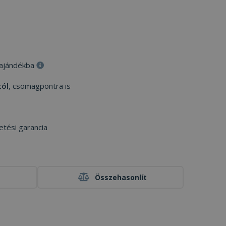
 ajándékba
tól
, csomagpontra is
etési garancia
Összehasonlít