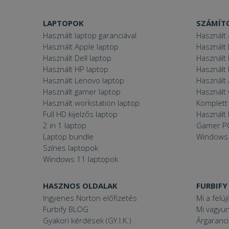
LAPTOPOK
SZÁMÍT
VISITOR_PRIVACY
Használt laptop garanciával
Használt 
Használt Apple laptop
Használt 
Használt Dell laptop
Használt
Használt HP laptop
Használt
Használt Lenovo laptop
Használt 
Googl
_tt_enable_cookie
Használt gamer laptop
Használt
Használt workstation laptop
Komplett 
Full HD kijelzős laptop
Használt 
2 in 1 laptop
Gamer P
Név
Laptop bundle
Windows
Név
ttcsid_CJ1S5PJC77
Színes laptopok
Név
__Secure-YNID
Windows 11 laptopok
Clarity
YSC
prism_612475886
HASZNOS OLDALAK
FURBIFY
__Secure-ROLLOU
MUID
_ga
Ingyenes Norton előfizetés
Mi a felúj
ttcsid
Furbify BLOG
Mi vagyun
frb2023
Gyakori kérdések (GY.I.K.)
Árgaranci