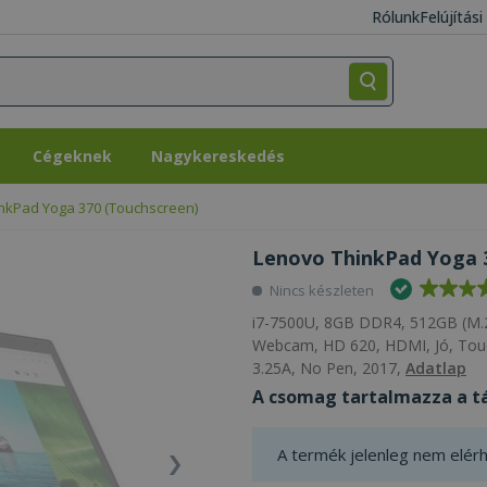
Rólunk
Felújítás
Cégeknek
Nagykereskedés
Cégeknek
Nagykereskedés
nkPad Yoga 370 (Touchscreen)
Lenovo ThinkPad Yoga 3
Nincs készleten
i7-7500U, 8GB DDR4, 512GB (M.2
Webcam, HD 620, HDMI, Jó, Touc
3.25A, No Pen, 2017,
Adatlap
A csomag tartalmazza a tá
A termék jelenleg nem elérh