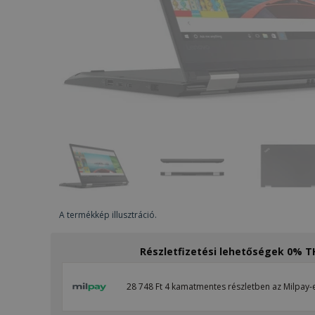
A termékkép illusztráció.
Részletfizetési lehetőségek 0% 
28 748 Ft 4 kamatmentes részletben az Milpay-