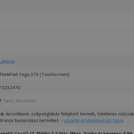
Lenovo
ThinkPad Yoga 370 (Touchscreen)
15232470
Nincs készleten
Jó:
Árcsökkent, szépséghibás felújított termék, tökéletes műszaki
Bronze besorolású terméket. -
vásárlói értékelések és fotók
Intel® Core™ i7-7500U 2.7 GHz, [Max. Turbo Frequency 3.50