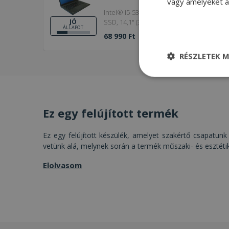
vagy amelyeket a 
Intel® i5-5300U, 8GB DDR3 RAM, 120GB
SSD, 14,1" (35,8 cm), 1920 x 1080 (Full
JÓ
ÁLLAPOT
HD), HD 5500, Windows OS
68 990 Ft
RÉSZLETEK M
Elengedhetetle
szükséges
Ez egy felújított termék
Ez egy felújított készülék, amelyet szakértő csapatunk 
vetünk alá, melynek során a termék műszaki- és esztéti
Elenge
Elolvasom
Az elengedhetetlenül
a fiókkezelést. A w
Név
CookieScriptConse