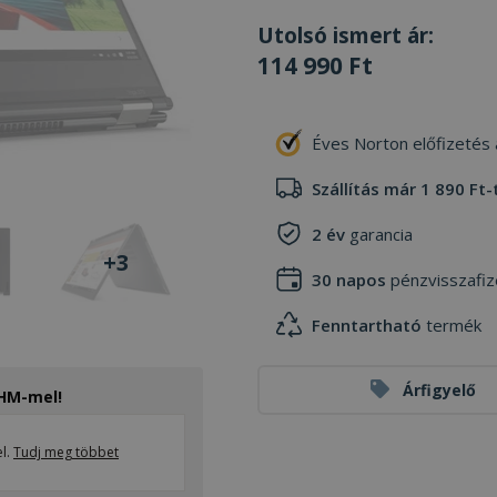
Utolsó ismert ár:
114 990 Ft
Éves Norton előfizetés
Szállítás már 1 890 Ft-
2 év
garancia
+3
30 napos
pénzvisszafiz
Fenntartható
termék
Árfigyelő
THM-mel!
el.
Tudj meg többet