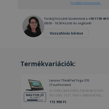
További információk
Fordulj hozzánk bizalommal a
+36 17 65 46 5
08:00 - 16:30 között és segítünk!
Visszahívás kérése
Termékvariációk:
Lenovo ThinkPad Yoga 370
(Touchscreen)
i5-7200U, 8GB DDR4, 256GB (M.2) SSD,
NO ODD, 13,3", 1920 x 1080 (Full HD),
NAGYON JÓ
ÁLLAPOT
Webcam, HD 620, Win 10 Pro, HDMI,
113 990 Ft
Silver, Touchscreen, 4G Modem, Pen
for touchscreen, 2017, Nagyon jó