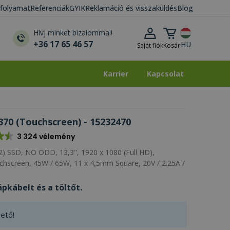
i folyamat
Referenciák
GYIK
Reklamáció és visszaküldés
Blog
Kosár lenyitása
Hívj minket bizalommal!
+36 17 65 46 57
HU
Saját fiók
Kosár
Karrier
Kapcsolat
Karrier
Kapcsolat
70 (Touchscreen) - 15232470
3 324 vélemény
) SSD, NO ODD, 13,3", 1920 x 1080 (Full HD),
hscreen, 45W / 65W, 11 x 4,5mm Square, 20V / 2.25A /
pkábelt és a töltőt.
ető!