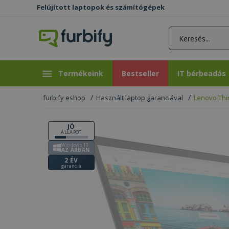
Felújított laptopok és számítógépek
rás gomb
Bestseller
IT bérbeadás
Termékeink
Bestseller
IT bérbeadás
furbify eshop
Használt laptop garanciával
Lenovo Thi
JÓ
ÁLLAPOT
Windows 10
AZ ÁRBAN
2 ÉV
garancia