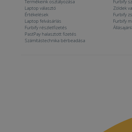
Termékeink osztályozása
Furbify s
prism_612475886
MR
Laptop választó
Zöldek v
_ttp
Értékelések
Furbify 
IDE
Laptop felvásárlás
Furbify 
Furbify részletfizetés
Állásaján
PastPay halasztott fizetés
_clck
Számítástechnika bérbeadása
MUID
_clsk
_fbp
__kla_id
SM
_ga_S9FNSGBKXN
_ttp
MR
VISITOR_INFO1_LIV