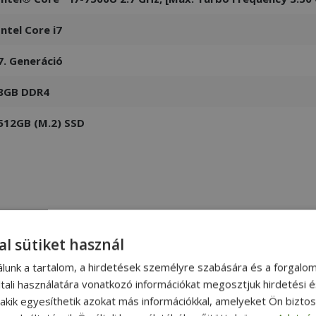
Intel Core i7
7. Generáció
8GB DDR4
512GB (M.2) SSD
al sütiket használ
álunk a tartalom, a hirdetések személyre szabására és a forgalo
tali használatára vonatkozó információkat megosztjuk hirdetési 
, akik egyesíthetik azokat más információkkal, amelyeket Ön bizto
Lenovo ThinkPad X1 Tablet Gen 2
(without keyboard) (8GB) (256GB)