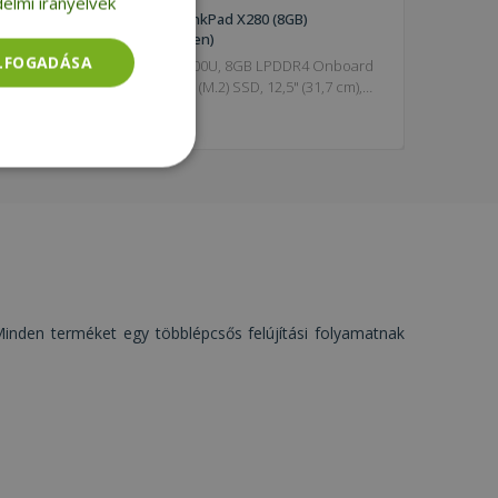
elmi irányelvek
Lenovo ThinkPad X280 (8GB)
(Touchscreen)
ELFOGADÁSA
Intel® i5-7300U, 8GB LPDDR4 Onboard
RAM, 256GB (M.2) SSD, 12,5" (31,7 cm),
JÓ
ÁLLAPOT
1920 x 1080 (Full HD), HD 620, Windows
92 990 Ft
OS
Besorolatlan
. Minden terméket egy többlépcsős felújítási folyamatnak
rolatlan
ói bejelentkezést és
tatás használja a