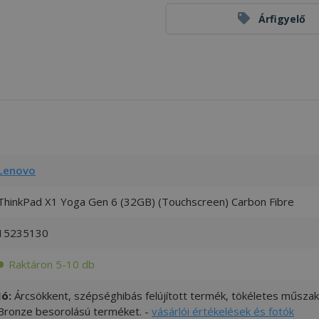
Árfigyelő
Lenovo
ThinkPad X1 Yoga Gen 6 (32GB) (Touchscreen) Carbon Fibre
15235130
Raktáron 5-10 db
Jó:
Árcsökkent, szépséghibás felújított termék, tökéletes műszaki
Bronze besorolású terméket. -
vásárlói értékelések és fotók