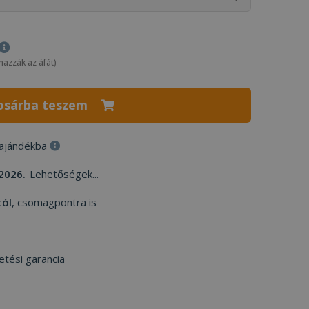
mazzák az áfát)
osárba teszem
 ajándékba
2026.
Lehetőségek...
tól
, csomagpontra is
etési garancia