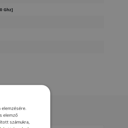
0 Ghz]
m elemzésére.
és elemző
sított számukra,