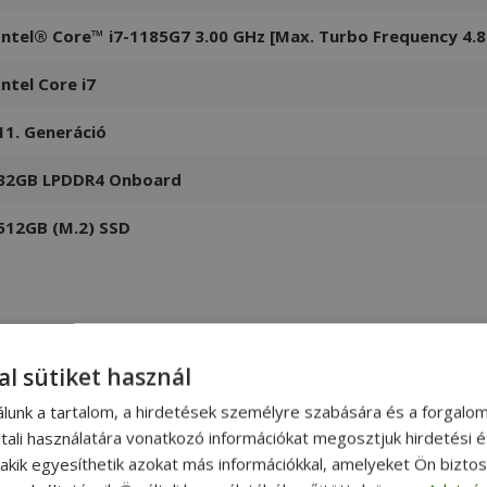
Intel® Core™ i7-1185G7 3.00 GHz [Max. Turbo Frequency 4.8
Intel Core i7
11. Generáció
32GB LPDDR4 Onboard
512GB (M.2) SSD
al sütiket használ
álunk a tartalom, a hirdetések személyre szabására és a forgalo
tali használatára vonatkozó információkat megosztjuk hirdetési 
, akik egyesíthetik azokat más információkkal, amelyeket Ön bizto