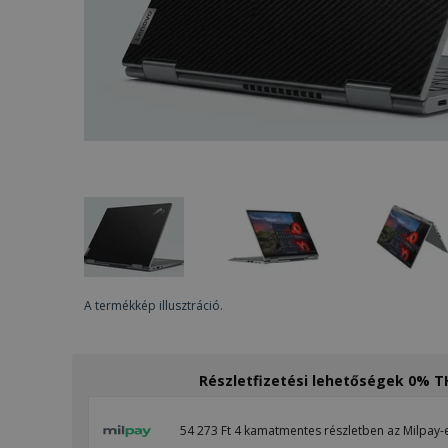
A termékkép illusztráció.
Részletfizetési lehetőségek 0% 
54 273 Ft 4 kamatmentes részletben az Milpay-