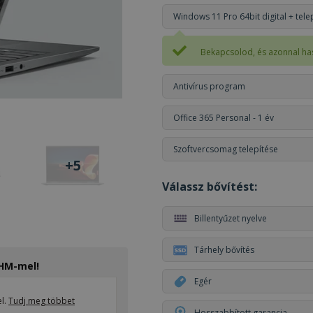
Windows 11 Pro 64bit digital + tele
Bekapcsolod, és azonnal ha
Antivírus program
Office 365 Personal - 1 év
Szoftvercsomag telepítése
+5
Válassz bővítést:
Billentyűzet nyelve
Tárhely bővítés
THM-mel!
Egér
el.
Tudj meg többet
Hosszabbított garancia