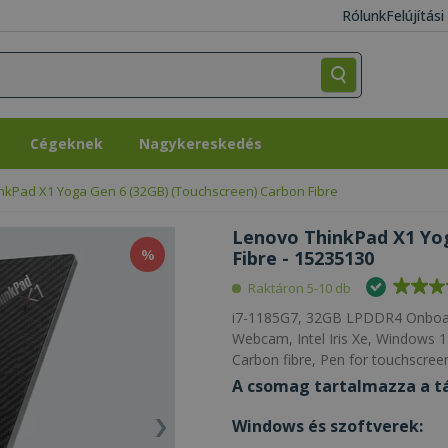
Rólunk
Felújítás
Cégeknek
Nagykereskedés
Cégeknek
Nagykereskedés
nkPad X1 Yoga Gen 6 (32GB) (Touchscreen) Carbon Fibre
Lenovo ThinkPad X1 Yog
%
Fibre - 15235130
Raktáron 5-10 db
i7-1185G7, 32GB LPDDR4 Onboar
Webcam, Intel Iris Xe, Windows 1
Carbon fibre, Pen for touchscree
A csomag tartalmazza a tá
Windows és szoftverek: