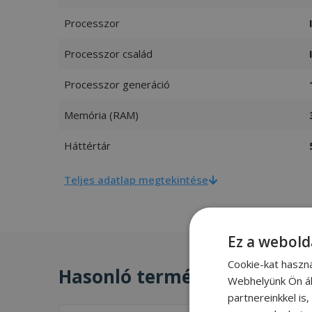
Processzor
Processzor család
Processzor generáció
Memória (RAM)
Háttértár
Teljes adatlap megtekintése
Ez a webold
Cookie-kat haszn
Hasonló termékek
Webhelyünk Ön ál
partnereinkkel is