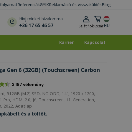
i folyamat
Referenciák
GYIK
Reklamáció és visszaküldés
Blog
Kosár lenyitása
Hívj minket bizalommal!
+36 17 65 46 57
HU
Saját fiók
Kosár
Karrier
Kapcsolat
Karrier
Kapcsolat
a Gen 6 (32GB) (Touchscreen) Carbon
3 187 vélemény
d, 512GB (M.2) SSD, NO ODD, 14", 1920 x 1200,
1 Pro, HDMI 2.0, Jó, Touchscreen, 11. Generation,
n, 2022,
Adatlap
pkábelt és a töltőt.