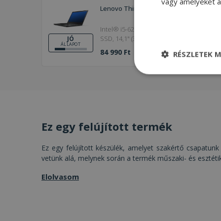
vagy amelyeket a 
Lenovo ThinkPad T470
Intel® i5-6200U, 8GB DDR4 RAM, 240GB
SSD, 14,1" (35,8 cm), 1366 x 768, HD 520,
JÓ
ÁLLAPOT
Windows OS
84 990 Ft
RÉSZLETEK M
Elengedhetetle
szükséges
Ez egy felújított termék
Ez egy felújított készülék, amelyet szakértő csapatunk 
Elenge
vetünk alá, melynek során a termék műszaki- és esztéti
Az elengedhetetlenül
Elolvasom
a fiókkezelést. A w
Név
CookieScriptConse