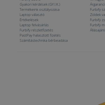
prism_612475886
MR
Gyakori kérdések (GY.I.K.)
Árgaranci
Termékeink osztályozása
Furbify s
_ttp
Laptop választó
Zöldek v
IDE
Értékelések
Furbify 
Laptop felvásárlás
Furbify 
_clck
Furbify részletfizetés
Állásaján
MUID
PastPay halasztott fizetés
Számítástechnika bérbeadása
_clsk
_fbp
__kla_id
SM
_ga_S9FNSGBKXN
_ttp
MR
VISITOR_INFO1_LIV