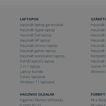
VISITOR_PRIVACY
LAPTOPOK
SZÁMÍT
Használt laptop garanciával
Használt 
Használt Apple laptop
Használt 
Használt Dell laptop
Használt
Googl
_tt_enable_cookie
Használt HP laptop
Használt
Használt Lenovo laptop
Használt 
Használt gamer laptop
Használt
Használt workstation laptop
Komplett 
Név
Full HD kijelzős laptop
Használt 
Név
ttcsid_CJ1S5PJC77
2 in 1 laptop
Gamer P
Név
Laptop bundle
Windows
__Secure-YNID
Clarity
Színes laptopok
YSC
prism_612475886
Windows 11 laptopok
__Secure-ROLLOU
MUID
_ga
ttcsid
HASZNOS OLDALAK
FURBIFY
Ingyenes Norton előfizetés
Mi a felúj
frb2023
Furbify BLOG
Mi vagyun