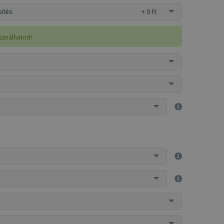
pítés
+ 0 Ft
sználhatod!