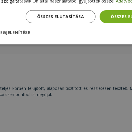
szolgáltatásaik Ön általi használatából gyűjtöttek össze.
Adatvéd
Lenovo ThinkPad 11e Yoga Gen 6 (8GB)
(Touchscreen)
ÖSSZES ELUTASÍTÁSA
ÖSSZES 
Intel Core m3-8100Y, 8GB LPDDR3
Onboard RAM, 256GB (M.2) SSD, 11,6"
NAGYON JÓ
ÁLLAPOT
(29,4 cm), 1366 x 768, UHD 615, Windows
89 990 Ft
121 990 Ft
EGJELENÍTÉSE
11 Pro OS
nül
Teljesítmény
Célzás
Funkcionalitás
teljes körűen felújított, alaposan tisztított és részletesen tesztelt
dhetetlenül szükséges
Teljesítmény
Célzás
Funkcionalitás
Beso
kai szempontból is megújul.
 szükséges sütik lehetővé teszik a webhely alapvető funkcióit, például a felhasznál
eboldal nem használható megfelelően az elengedhetetlenül szükséges sütik nélkül.
Szolgáltató /
Lejárat
Leírás
Domain
nt
4 hét 2
Ezt a cookie-t a Cookie-Script.com szolgál
CookieScript