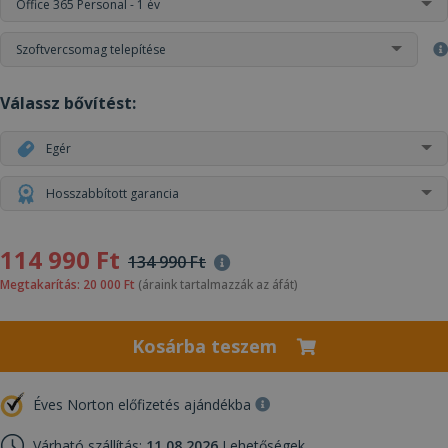
Office 365 Personal - 1 év
Szoftvercsomag telepítése
Válassz bővítést:
Egér
Hosszabbított garancia
114 990 Ft
134 990 Ft
Megtakarítás: 20 000 Ft
(áraink tartalmazzák az áfát)
Kosárba teszem
Éves Norton előfizetés ajándékba
Várható szállítás:
11.08.2026.
Lehetőségek...