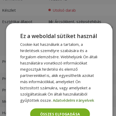
Készlet
Utolsó darab
Esztétikai állapot
Jó:
Árcsökkent, szépséghibás
felújított termék, tökéletes műszaki
állapotban. Ha az ár a legfontosabb,
Ez a weboldal sütiket használ
válassz Bronze besorolású
Cookie-kat használunk a tartalom, a
terméket. -
vásárlói értékelések és
fotók
hirdetések személyre szabására és a
forgalom elemzésére. Webhelyünk Ön általi
Processzor
Intel® Core™ i5-7Y57 1.20 GHz
használatára vonatkozó információkat
[Max. Turbo Frequency 3.3 GHz]
megosztjuk hirdetési és elemző
partnereinkkel is, akik egyesíthetik azokat
Processzor család
Intel Core i5
más információkkal, amelyeket Ön
biztosított számukra, vagy amelyeket a
Processzor generáció
7. Generáció
szolgáltatásaik Ön általi használatából
gyűjtöttek össze.
Adatvédelmi irányelvek
Memória (RAM)
8GB LPDDR3 Onboard
Háttértár
256GB (M.2) SSD
ÖSSZES ELFOGADÁSA