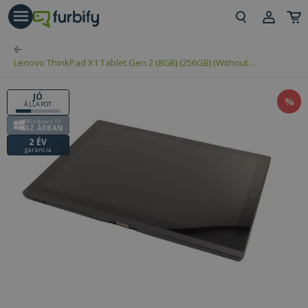
árás gomb
Beje
Lenovo ThinkPad X1 Tablet Gen 2 (8GB) (256GB) (Without
Regi
Keyboard) (Touchscreen)
JÓ
%
ÁLLAPOT
Windows 10
AZ ÁRBAN
2 ÉV
garancia