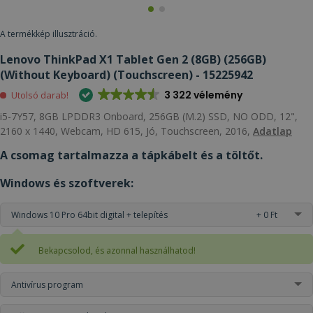
A termékkép illusztráció.
Lenovo ThinkPad X1 Tablet Gen 2 (8GB) (256GB)
(Without Keyboard) (Touchscreen) - 15225942
3 322 vélemény
Utolsó darab!
i5-7Y57, 8GB LPDDR3 Onboard, 256GB (M.2) SSD, NO ODD, 12",
2160 x 1440, Webcam, HD 615, Jó, Touchscreen, 2016,
Adatlap
A csomag tartalmazza a tápkábelt és a töltőt.
Windows és szoftverek:
Windows 10 Pro 64bit digital + telepítés
+ 0 Ft
Bekapcsolod, és azonnal használhatod!
Antivírus program