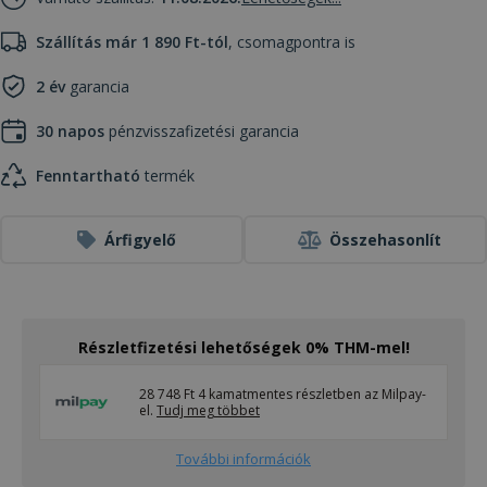
Szállítás már 1 890 Ft-tól
, csomagpontra is
2 év
garancia
30 napos
pénzvisszafizetési garancia
Fenntartható
termék
Árfigyelő
Összehasonlít
Részletfizetési lehetőségek 0% THM-mel!
28 748 Ft 4 kamatmentes részletben az Milpay-
el.
Tudj meg többet
További információk