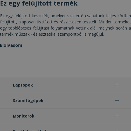
Ez egy felújított termék
teszik a webhely alapvető funkcióit, például a
felhasználói bejelentkezést és a fiókkezelést. A
weboldal nem használható megfelelően az
Ez egy felújított készülék, amelyet szakértő csapatunk teljes körűen
elengedhetetlenül szükséges sütik nélkül.
felújított, alaposan tisztított és részletesen tesztelt. Minden terméket
Szolgáltató /
egy többlépcsős felújítási folyamatnak vetünk alá, melynek során a
Név
Lejárat
Leí
Domain
termék műszaki- és esztétikai szempontból is megújul.
CookieScriptConsent
4 hét 2
Ezt 
CookieScript
nap
Coo
www.furbify.hu
Elolvasom
Scr
szol
hasz
láto
bel
beál
eml
Szü
a C
Scr
Laptopok
coo
meg
műk
Számítógépek
VISITOR_PRIVACY_METADATA
5
Ezt 
YouTube
hónap
fel
.youtube.com
4 hét
bel
Monitorok
és 
Google Adatvédelmi irányelvek
dön
tár
has