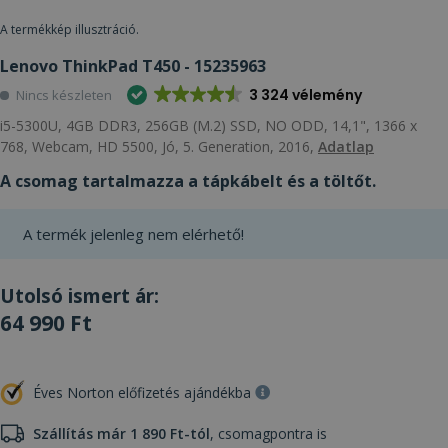
A termékkép illusztráció.
Lenovo ThinkPad T450 - 15235963
3 324 vélemény
Nincs készleten
i5-5300U, 4GB DDR3, 256GB (M.2) SSD, NO ODD, 14,1", 1366 x
768, Webcam, HD 5500, Jó, 5. Generation, 2016,
Adatlap
A csomag tartalmazza a tápkábelt és a töltőt.
A termék jelenleg nem elérhető!
Utolsó ismert ár:
64 990 Ft
Éves Norton előfizetés ajándékba
Szállítás már 1 890 Ft-tól
, csomagpontra is