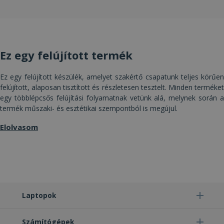
Célzás
Funkcionalitás
Besorolatlan
Ez egy felújított termék
Ez egy felújított készülék, amelyet szakértő csapatunk teljes körűen
felújított, alaposan tisztított és részletesen tesztelt. Minden terméket
egy többlépcsős felújítási folyamatnak vetünk alá, melynek során a
Elengedhetetlenül szükséges
Teljesítmény
termék műszaki- és esztétikai szempontból is megújul.
Célzás
Funkcionalitás
Besorolatlan
Elolvasom
Az elengedhetetlenül szükséges sütik lehetővé
teszik a webhely alapvető funkcióit, például a
felhasználói bejelentkezést és a fiókkezelést. A
weboldal nem használható megfelelően az
elengedhetetlenül szükséges sütik nélkül.
Szolgáltató /
Név
Lejárat
Leí
Domain
Laptopok
CookieScriptConsent
4 hét 2
Ezt 
CookieScript
nap
Coo
www.furbify.hu
Scr
Számítógépek
szol