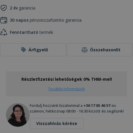
2 év
garancia
30 napos
pénzvisszafizetési garancia
Fenntartható
termék
Árfigyelő
Összehasonlít
Részletfizetési lehetőségek 0% THM-mel!
További információk
Fordulj hozzánk bizalommal a
+36 17 65 46 57
-es
számon, hétköznap 08:00 - 16:30 között és segítünk!
Visszahívás kérése