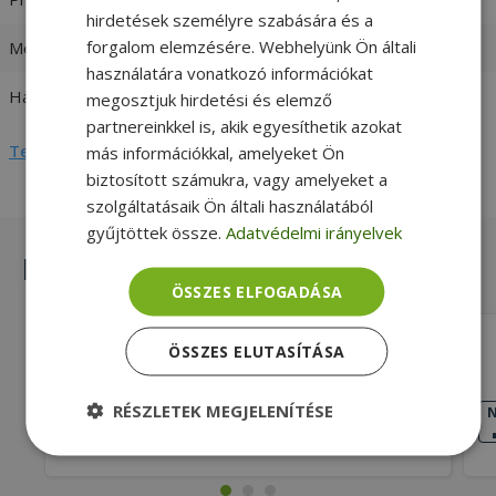
hirdetések személyre szabására és a
forgalom elemzésére. Webhelyünk Ön általi
Memória (RAM)
4GB DDR3
használatára vonatkozó információkat
Háttértár
256GB (M.2) SSD
megosztjuk hirdetési és elemző
partnereinkkel is, akik egyesíthetik azokat
Teljes adatlap megtekintése
más információkkal, amelyeket Ön
biztosított számukra, vagy amelyeket a
szolgáltatásaik Ön általi használatából
gyűjtöttek össze.
Adatvédelmi irányelvek
Hasonló termékek
ÖSSZES ELFOGADÁSA
Lenovo ThinkPad T450s
ÖSSZES ELUTASÍTÁSA
Intel® i5-5300U, 8GB DDR3 RAM,
RÉSZLETEK MEGJELENÍTÉSE
120GB SSD, 14,1" (35,8 cm), 1920 x 1080
JÓ
N
ÁLLAPOT
(Full HD), HD 5500, Windows OS
68 990 Ft
Elengedhetetlenül
Teljesítmény
szükséges