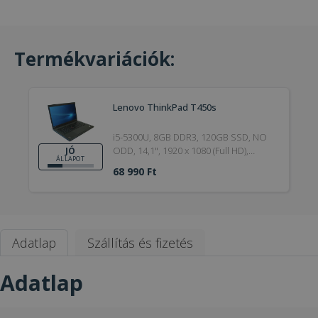
Termékvariációk:
Lenovo ThinkPad T450s
i5-5300U, 8GB DDR3, 120GB SSD, NO
ODD, 14,1", 1920 x 1080 (Full HD),
JÓ
ÁLLAPOT
Webcam, HD 5500, Win 10 Pro,
68 990 Ft
Bronze, 5. Generation, 2016, Jó
Adatlap
Szállítás és fizetés
Adatlap