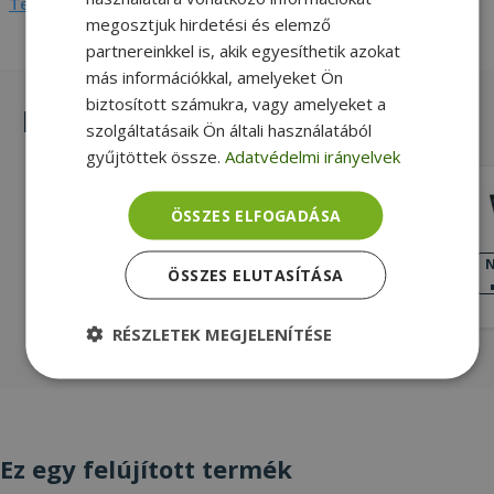
Teljes adatlap megtekintése
megosztjuk hirdetési és elemző
partnereinkkel is, akik egyesíthetik azokat
más információkkal, amelyeket Ön
biztosított számukra, vagy amelyeket a
Hasonló termékek
szolgáltatásaik Ön általi használatából
gyűjtöttek össze.
Adatvédelmi irányelvek
HP Fortis 14 G7 Chromebook (8GB)
ÖSSZES ELFOGADÁSA
Intel® Celeron N5100, 8GB LPDDR4
Onboard RAM, 64GB (eMMC) SSD, 14"
NAGYON JÓ
N
ÖSSZES ELUTASÍTÁSA
ÁLLAPOT
(35,5 cm), 1366 x 768, Intel UHD,
62 990 Ft
Chrome OS
RÉSZLETEK MEGJELENÍTÉSE
Elengedhetetlenül
Teljesítmény
szükséges
Ez egy felújított termék
Célzás
Funkcionalitás
Besorolatlan