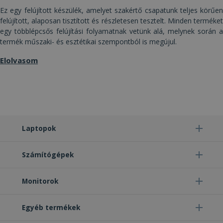
Ez egy felújított készülék, amelyet szakértő csapatunk teljes körűen
felújított, alaposan tisztított és részletesen tesztelt. Minden terméket
egy többlépcsős felújítási folyamatnak vetünk alá, melynek során a
termék műszaki- és esztétikai szempontból is megújul.
Elolvasom
Elengedhetetlenül szükséges
Teljesítmény
Célzás
Funkcionalitás
Besorolatlan
Az elengedhetetlenül szükséges sütik lehetővé
teszik a webhely alapvető funkcióit, például a
felhasználói bejelentkezést és a fiókkezelést. A
weboldal nem használható megfelelően az
Laptopok
elengedhetetlenül szükséges sütik nélkül.
Szolgáltató /
Név
Lejárat
Leí
Domain
Számítógépek
CookieScriptConsent
4 hét 2
Ezt 
CookieScript
nap
Coo
www.furbify.hu
Monitorok
Scr
szol
hasz
láto
Egyéb termékek
bel
beál
eml