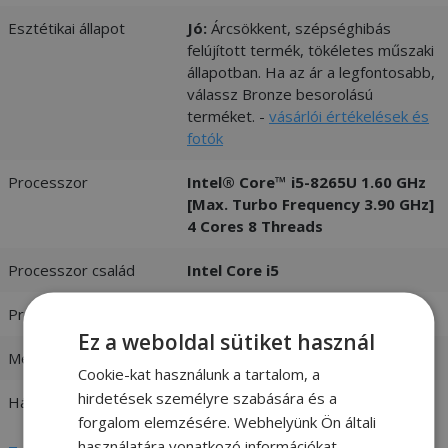
Esztétikai állapot
Jó:
Árcsökkent, szépséghibás
felújított termék, tökéletes műszaki
állapotban. Ha az ár a legfontosabb,
válassz Bronze besorolású
terméket. -
vásárlói értékelések és
fotók
Processzor
Intel® Core™ i5-8265U 1.60 GHz
[Max. Turbo Frequency 3.90 GHz]
4 Cores 8 Threads
Processzor család
Intel Core i5
Processzor generáció
8. Generáció
Ez a weboldal sütiket használ
Memória (RAM)
8GB DDR4
Cookie-kat használunk a tartalom, a
hirdetések személyre szabására és a
Háttértár
256GB (M.2) SSD
forgalom elemzésére. Webhelyünk Ön általi
használatára vonatkozó információkat