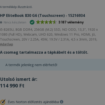
A termékkép illusztráció.
HP EliteBook 830 G6 (Touchscreen) - 15216934
3 187 vélemény
Nincs készleten
i5-8265U, 8GB DDR4, 256GB (M.2) SSD, NO ODD, 13,3", 1920 x
1080 (Full HD), Webcam, UHD 620, Windows 11 Pro, HDMI, Jó,
Touchscreen, 20V / 2.25A, 45W, 19.5V / 2.31A, 4,5 x 3mm, 2019,
Adatlap
A csomag tartalmazza a tápkábelt és a töltőt.
A termék jelenleg nem elérhető!
Utolsó ismert ár:
114 990 Ft
Éves Norton előfizetés ajándékba