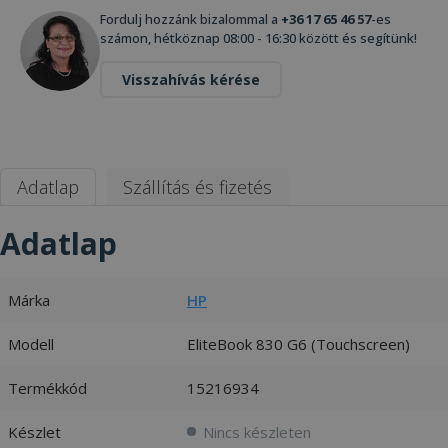
Fordulj hozzánk bizalommal a
+36 17 65 46 57
-es
számon, hétköznap 08:00 - 16:30 között és segítünk!
Visszahívás kérése
Adatlap
Szállítás és fizetés
Adatlap
Márka
HP
Modell
EliteBook 830 G6 (Touchscreen)
Termékkód
15216934
Készlet
Nincs készleten