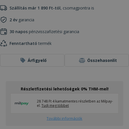
Szállítás már 1 890 Ft-tól
, csomagpontra is
2 év
garancia
30 napos
pénzvisszafizetési garancia
Fenntartható
termék
Árfigyelő
Összehasonlít
Részletfizetési lehetőségek 0% THM-mel!
28 748 Ft 4 kamatmentes részletben az Milpay-
el.
Tudj meg többet
További információk