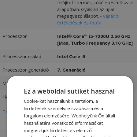
felújított termék, tökéletes műszaki
állapotban. Gyakran az újjal
megegyező állapot. -
vásárlói
értékelések és fotók
Processzor
Intel® Core™ i5-7200U 2.50 GHz
[Max. Turbo Frequency 3.10 GHz]
Processzor család
Intel Core i5
Processzor generáció
7. Generáció
Memória (RAM)
8GB DDR4
Ez a weboldal sütiket használ
Háttértár
240GB SSD
Cookie-kat használunk a tartalom, a
hirdetések személyre szabására és a
Teljes adatlap megtekintése
forgalom elemzésére. Webhelyünk Ön általi
használatára vonatkozó információkat
megosztjuk hirdetési és elemző