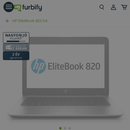
árás gomb
Beje
HP EliteBook 820 G4
Regi
NAGYON JÓ
ÁLLAPOT
Windows 10
AZ ÁRBAN
2 ÉV
garancia