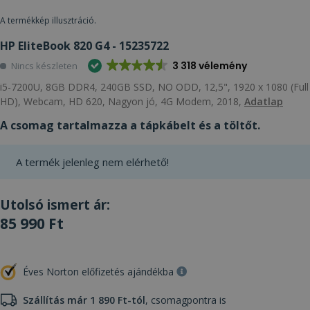
A termékkép illusztráció.
HP EliteBook 820 G4 - 15235722
3 318 vélemény
Nincs készleten
i5-7200U, 8GB DDR4, 240GB SSD, NO ODD, 12,5", 1920 x 1080 (Full
HD), Webcam, HD 620, Nagyon jó, 4G Modem, 2018,
Adatlap
A csomag tartalmazza a tápkábelt és a töltőt.
A termék jelenleg nem elérhető!
Utolsó ismert ár:
85 990 Ft
Éves Norton előfizetés ajándékba
Szállítás már 1 890 Ft-tól
, csomagpontra is