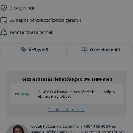
2 év
garancia
30 napos
pénzvisszafizetési garancia
Fenntartható
termék
Árfigyelő
Összehasonlít
Részletfizetési lehetőségek 0% THM-mel!
21 498 Ft 4 kamatmentes részletben az Milpay-
el.
Tudj meg többet
További információk
Fordulj hozzánk bizalommal a
+36 17 65 46 57
-es
számon, hétköznap 08:00 - 16:30 között és segítünk!