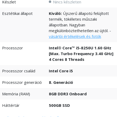
Készlet
Nincs készleten
Esztétikai állapot
Kiváló:
Újszerű állapotú felújított
termék, tökéletes műszaki
állapotban. Nagyban
megkülönböztethetetlen az újtól. -
vásárlói értékelések és fotók
Processzor
Intel® Core™ i5-8250U 1.60 GHz
[Max. Turbo Frequency 3.40 GHz]
4 Cores 8 Threads
Processzor család
Intel Core i5
Processzor generáció
8. Generáció
Memória (RAM)
8GB DDR3 Onboard
Háttértár
500GB SSD