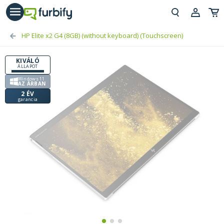
árás gomb
Beje
HP Elite x2 G4 (8GB) (without keyboard) (Touchscreen)
Regi
KIVÁLÓ
ÁLLAPOT
Windows 11
AZ ÁRBAN
2 ÉV
garancia