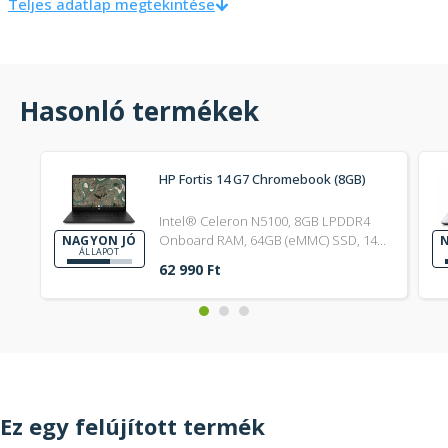
Teljes adatlap megtekintése
Hasonló termékek
HP Fortis 14 G7 Chromebook (8GB)
Intel® Celeron N5100, 8GB LPDDR4
Onboard RAM, 64GB (eMMC) SSD, 14"
NAGYON JÓ
N
ÁLLAPOT
(35,5 cm), 1366 x 768, Intel UHD,
62 990 Ft
Chrome OS
Ez egy felújított termék