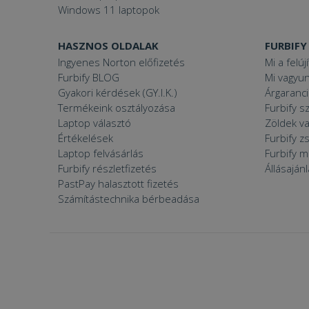
Windows 11 laptopok
VISITOR_PRIVACY
HASZNOS OLDALAK
FURBIFY
Ingyenes Norton előfizetés
Mi a felúj
Furbify BLOG
Mi vagyun
Gyakori kérdések (GY.I.K.)
Árgaranci
Termékeink osztályozása
Furbify s
Googl
_tt_enable_cookie
Laptop választó
Zöldek v
Értékelések
Furbify 
Laptop felvásárlás
Furbify 
Furbify részletfizetés
Állásaján
Név
PastPay halasztott fizetés
Név
ttcsid_CJ1S5PJC77
Számítástechnika bérbeadása
Név
__Secure-YNID
Clarity
YSC
prism_612475886
__Secure-ROLLOU
MUID
_ga
ttcsid
frb2023