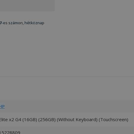
7
-es számon, hétköznap
HP
Elite x2 G4 (16GB) (256GB) (Without Keyboard) (Touchscreen)
15228809