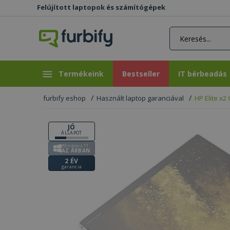
Felújított laptopok és számítógépek
rás gomb
Bestseller
IT bérbeadás
Termékeink
Bestseller
IT bérbeadás
furbify eshop
Használt laptop garanciával
HP Elite x2
JÓ
ÁLLAPOT
Windows 11
AZ ÁRBAN
2 ÉV
garancia