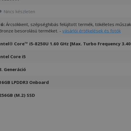
Nincs készleten
Jó:
Árcsökkent, szépséghibás felújított termék, tökéletes műszaki
Bronze besorolású terméket. -
vásárlói értékelések és fotók
Intel® Core™ i5-8250U 1.60 GHz [Max. Turbo Frequency 3.40
Intel Core i5
8. Generáció
16GB LPDDR3 Onboard
256GB (M.2) SSD