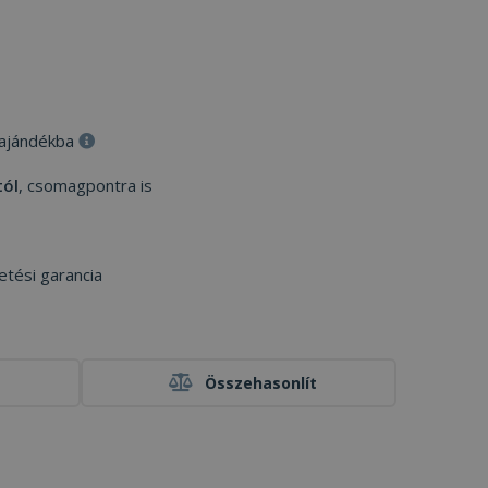
 ajándékba
tól
, csomagpontra is
etési garancia
Összehasonlít