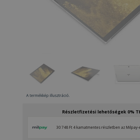
A termékkép illusztráció.
Részletfizetési lehetőségek 0% 
30 748 Ft 4 kamatmentes részletben az Milpay-