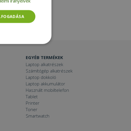
elmi irányelvek
ELFOGADÁSA
Besorolatlan
EGYÉB TERMÉKEK
Laptop alkatrészek
Számítógép alkatrészek
Laptop dokkoló
Laptop akkumulátor
Használt mobiltelefon
rolatlan
Tablet
ói bejelentkezést és
Printer
Toner
Smartwatch
tatás használja a