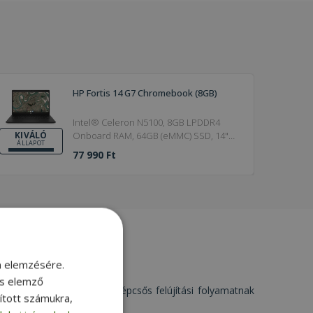
HP Fortis 14 G7 Chromebook (8GB)
Intel® Celeron N5100, 8GB LPDDR4
Onboard RAM, 64GB (eMMC) SSD, 14"
KIVÁLÓ
ÁLLAPOT
(35,5 cm), 1366 x 768, Intel UHD, Chrome
77 990 Ft
OS
m elemzésére.
és elemző
. Minden terméket egy többlépcsős felújítási folyamatnak
sított számukra,