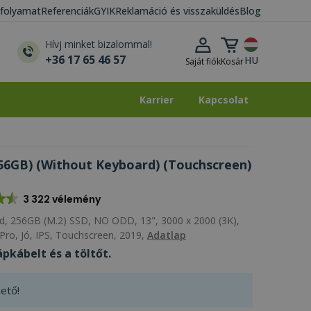
i folyamat
Referenciák
GYIK
Reklamáció és visszaküldés
Blog
Kosár lenyitása
Hívj minket bizalommal!
+36 17 65 46 57
HU
Saját fiók
Kosár
Karrier
Kapcsolat
Karrier
Kapcsolat
256GB) (Without Keyboard) (Touchscreen)
3 322 vélemény
 256GB (M.2) SSD, NO ODD, 13", 3000 x 2000 (3K),
o, Jó, IPS, Touchscreen, 2019,
Adatlap
pkábelt és a töltőt.
ető!