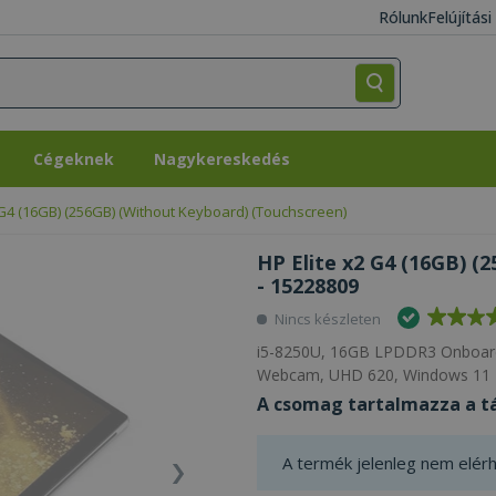
Rólunk
Felújítás
Cégeknek
Nagykereskedés
Cégeknek
Nagykereskedés
 G4 (16GB) (256GB) (Without Keyboard) (Touchscreen)
HP Elite x2 G4 (16GB) (
- 15228809
Nincs készleten
i5-8250U, 16GB LPDDR3 Onboard,
Webcam, UHD 620, Windows 11 Pr
A csomag tartalmazza a tá
A termék jelenleg nem elérh