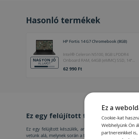
Hasonló termékek
HP Fortis 14 G7 Chromebook (8GB)
Intel® Celeron N5100, 8GB LPDDR4
Onboard RAM, 64GB (eMMC) SSD, 14"
NAGYON JÓ
ÁLLAPOT
(35,5 cm), 1366 x 768, Intel UHD, Chrome
62 990 Ft
OS
Ez a webold
Ez egy felújított termék
Cookie-kat haszn
Webhelyünk Ön ál
Ez egy felújított készülék, amelyet szakértő csapatunk 
partnereinkkel is
vetünk alá, melynek során a termék műszaki- és esztéti