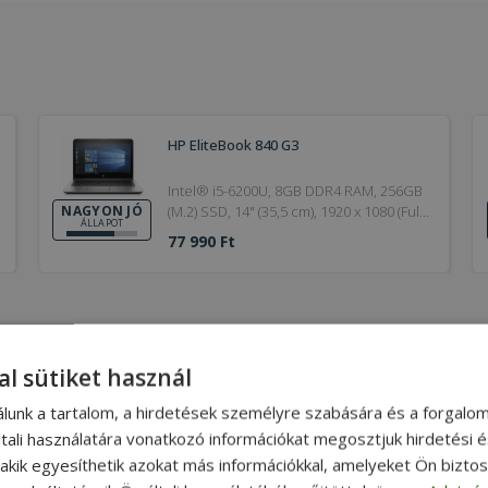
HP EliteBook 840 G3
Intel® i5-6200U, 8GB DDR4 RAM, 256GB
(M.2) SSD, 14" (35,5 cm), 1920 x 1080 (Full
NAGYON JÓ
ÁLLAPOT
HD), HD 520, Windows OS
77 990 Ft
al sütiket használ
álunk a tartalom, a hirdetések személyre szabására és a forgalo
tali használatára vonatkozó információkat megosztjuk hirdetési 
teljes körűen felújított, alaposan tisztított és részletesen tesztelt
, akik egyesíthetik azokat más információkkal, amelyeket Ön bizto
kai szempontból is megújul.