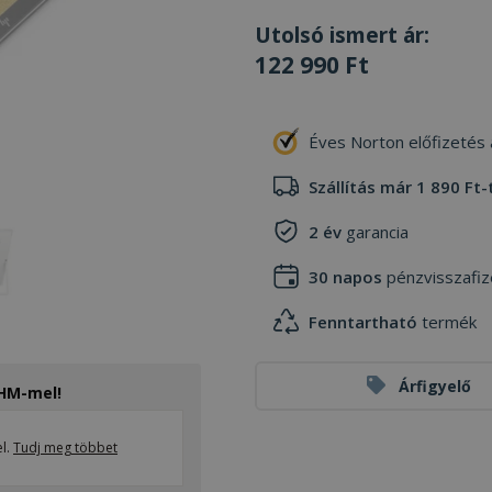
Utolsó ismert ár:
122 990 Ft
Éves Norton előfizetés
Szállítás már 1 890 Ft-
2 év
garancia
30 napos
pénzvisszafiz
Fenntartható
termék
Árfigyelő
THM-mel!
el.
Tudj meg többet