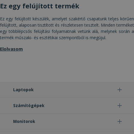
Célzás
Funkcionalitás
Besorolatlan
Ez egy felújított termék
Ez egy felújított készülék, amelyet szakértő csapatunk teljes körűen
felújított, alaposan tisztított és részletesen tesztelt. Minden terméket
egy többlépcsős felújítási folyamatnak vetünk alá, melynek során a
termék műszaki- és esztétikai szempontból is megújul.
Elengedhetetlenül szükséges
Teljesítmény
Elolvasom
Célzás
Funkcionalitás
Besorolatlan
Az elengedhetetlenül szükséges sütik lehetővé
teszik a webhely alapvető funkcióit, például a
felhasználói bejelentkezést és a fiókkezelést. A
weboldal nem használható megfelelően az
elengedhetetlenül szükséges sütik nélkül.
Laptopok
Szolgáltató /
Név
Lejárat
Leí
Domain
Számítógépek
CookieScriptConsent
4 hét 2
Ezt 
CookieScript
nap
Coo
www.furbify.hu
Scr
szol
Monitorok
hasz
láto
bel