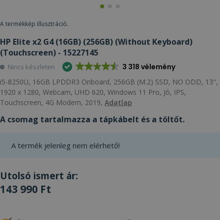
A termékkép illusztráció.
HP Elite x2 G4 (16GB) (256GB) (Without Keyboard)
(Touchscreen) - 15227145
3 318 vélemény
Nincs készleten
i5-8250U, 16GB LPDDR3 Onboard, 256GB (M.2) SSD, NO ODD, 13",
1920 x 1280, Webcam, UHD 620, Windows 11 Pro, Jó, IPS,
Touchscreen, 4G Modem, 2019,
Adatlap
A csomag tartalmazza a tápkábelt és a töltőt.
A termék jelenleg nem elérhető!
Utolsó ismert ár:
143 990 Ft