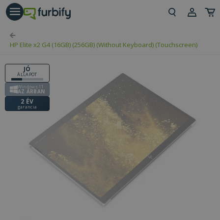
árás gomb
Beje
HP Elite x2 G4 (16GB) (256GB) (Without Keyboard) (Touchscreen)
Regi
JÓ
ÁLLAPOT
Windows 11
AZ ÁRBAN
2 ÉV
garancia