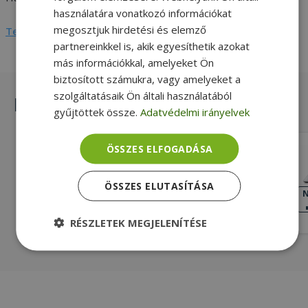
használatára vonatkozó információkat
megosztjuk hirdetési és elemző
Teljes adatlap megtekintése
partnereinkkel is, akik egyesíthetik azokat
más információkkal, amelyeket Ön
biztosított számukra, vagy amelyeket a
szolgáltatásaik Ön általi használatából
Hasonló termékek
gyűjtöttek össze.
Adatvédelmi irányelvek
ÖSSZES ELFOGADÁSA
HP Fortis 14 G7 Chromebook (8GB)
Intel® Celeron N5100, 8GB LPDDR4
ÖSSZES ELUTASÍTÁSA
Onboard RAM, 64GB (eMMC) SSD, 14"
NAGYON JÓ
N
ÁLLAPOT
(35,5 cm), 1366 x 768, Intel UHD,
62 990 Ft
Chrome OS
RÉSZLETEK MEGJELENÍTÉSE
Elengedhetetlenül
Teljesítmény
szükséges