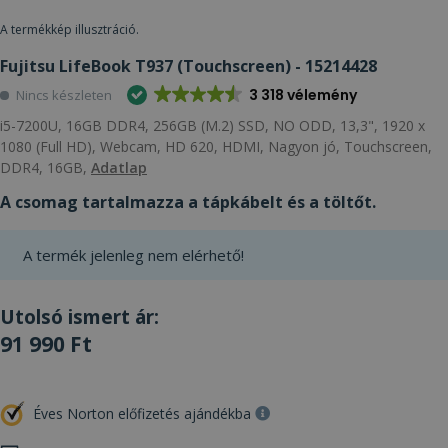
A termékkép illusztráció.
Fujitsu LifeBook T937 (Touchscreen) - 15214428
3 318 vélemény
Nincs készleten
i5-7200U, 16GB DDR4, 256GB (M.2) SSD, NO ODD, 13,3", 1920 x
1080 (Full HD), Webcam, HD 620, HDMI, Nagyon jó, Touchscreen,
DDR4, 16GB,
Adatlap
A csomag tartalmazza a tápkábelt és a töltőt.
A termék jelenleg nem elérhető!
Utolsó ismert ár:
91 990 Ft
Éves Norton előfizetés ajándékba