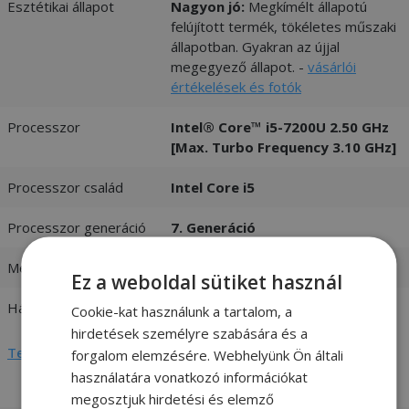
Esztétikai állapot
Nagyon jó:
Megkímélt állapotú
felújított termék, tökéletes műszaki
állapotban. Gyakran az újjal
megegyező állapot. -
vásárlói
értékelések és fotók
Processzor
Intel® Core™ i5-7200U 2.50 GHz
[Max. Turbo Frequency 3.10 GHz]
Processzor család
Intel Core i5
Processzor generáció
7. Generáció
Memória (RAM)
16GB DDR4
Ez a weboldal sütiket használ
Háttértár
256GB (M.2) SSD
Cookie-kat használunk a tartalom, a
hirdetések személyre szabására és a
Teljes adatlap megtekintése
forgalom elemzésére. Webhelyünk Ön általi
használatára vonatkozó információkat
megosztjuk hirdetési és elemző