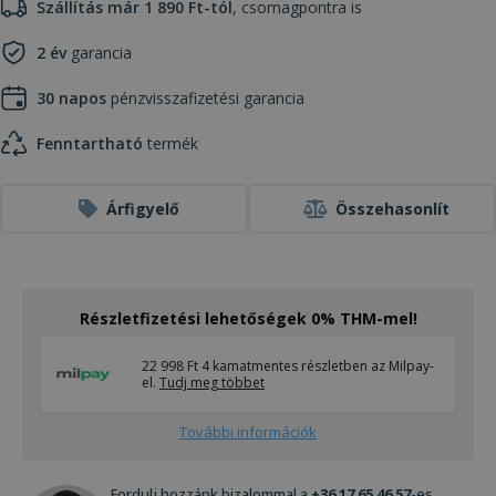
Szállítás már 1 890 Ft-tól
, csomagpontra is
2 év
garancia
30 napos
pénzvisszafizetési garancia
Fenntartható
termék
Árfigyelő
Összehasonlít
Részletfizetési lehetőségek 0% THM-mel!
22 998 Ft 4 kamatmentes részletben az Milpay-
el.
Tudj meg többet
További információk
Fordulj hozzánk bizalommal a
+36 17 65 46 57
-es