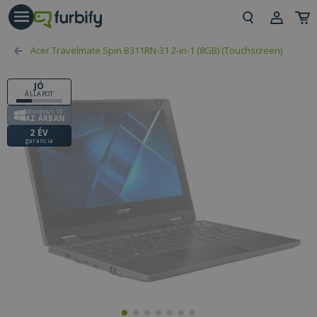
árás gomb
Beje
Acer Travelmate Spin B311RN-31 2-in-1 (8GB) (Touchscreen)
Regi
JÓ
ÁLLAPOT
Windows 10
AZ ÁRBAN
2 ÉV
garancia