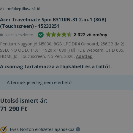
A termékkép illusztráció.
Acer Travelmate Spin B311RN-31 2-in-1 (8GB)
(Touchscreen) - 15232251
3 322 vélemény
Nincs készleten
Pentium Nagyon jó N5030, 8GB LPDDR4 Onboard, 256GB (M.2)
SSD, NO ODD, 11,6", 1920 x 1080 (Full HD), Webcam, UHD 605,
HDMI, Jó, Touchscreen, No Pen, 2020,
Adatlap
A csomag tartalmazza a tápkábelt és a töltőt.
A termék jelenleg nem elérhető!
Utolsó ismert ár:
71 290 Ft
Éves Norton előfizetés ajándékba