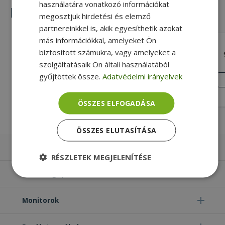
használatára vonatkozó információkat
Hasonló termékek
megosztjuk hirdetési és elemző
partnereinkkel is, akik egyesíthetik azokat
más információkkal, amelyeket Ön
HP for EliteDesk 800 G1 USDT (PN:
biztosított számukra, vagy amelyeket a
672365-001)
szolgáltatásaik Ön általi használatából
Gold, HP Kompatibilitás
gyűjtöttek össze.
Adatvédelmi irányelvek
KIVÁLÓ
ÁLLAPOT
4 690 Ft
ÖSSZES ELFOGADÁSA
ÖSSZES ELUTASÍTÁSA
Laptopok
RÉSZLETEK MEGJELENÍTÉSE
Számítógépek
Elengedhetetlenül
Teljesítmény
szükséges
Monitorok