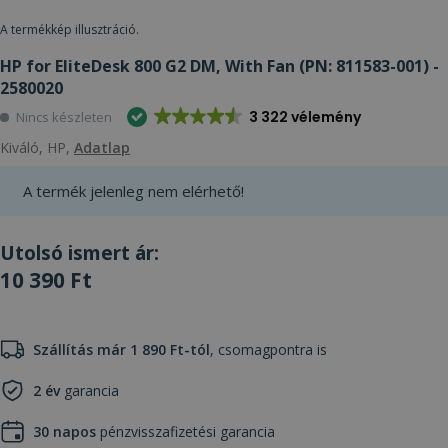
A termékkép illusztráció.
HP for EliteDesk 800 G2 DM, With Fan (PN: 811583-001) -
2580020
3 322 vélemény
Nincs készleten
Kiváló, HP,
Adatlap
A termék jelenleg nem elérhető!
Utolsó ismert ár:
10 390 Ft
Szállítás már 1 890 Ft-tól
, csomagpontra is
2 év
garancia
30 napos
pénzvisszafizetési garancia