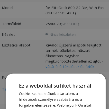
Modell
for EliteDesk 800 G2 DM, With Fan
(PN: 811583-001)
Termékkód
2580020
(811583-001)
Készlet
Nincs készleten
Esztétikai állapot
Kiváló:
Újszerű állapotú felújított
termék, tökéletes műszaki
állapotban. Nagyban
megkülönböztethetetlen az újtól. -
vásárlói értékelések és fotók
Kompatibilitás
HP
Ez a weboldal sütiket használ
Teljes adatlap megtekintése
Cookie-kat használunk a tartalom, a
hirdetések személyre szabására és a
forgalom elemzésére. Webhelyünk Ön általi