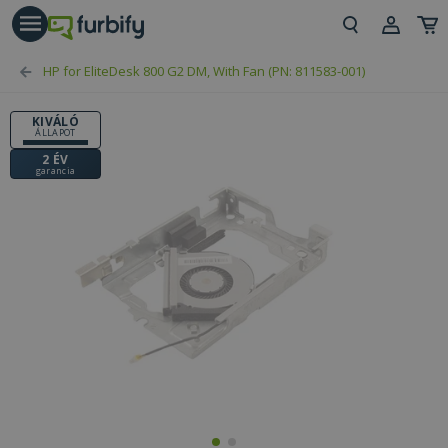
árás gomb
Beje
HP for EliteDesk 800 G2 DM, With Fan (PN: 811583-001)
Regi
KIVÁLÓ
ÁLLAPOT
2 ÉV
garancia