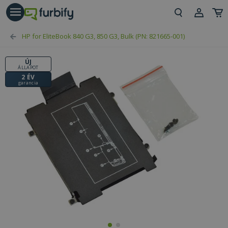
árás gomb
Beje
HP for EliteBook 840 G3, 850 G3, Bulk (PN: 821665-001)
Regi
ÚJ
ÁLLAPOT
2 ÉV
garancia