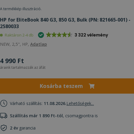
A termékkép illusztráció.
HP for EliteBook 840 G3, 850 G3, Bulk (PN: 821665-001) -
2580033
3 322 vélemény
Raktáron 2-4 db
NEW, 2,5", HP,
Adatlap
4 990 Ft
áraink tartalmazzák az áfát
Kosárba teszem
Várható szállítás:
11.08.2026.
Lehetőségek...
Szállítás már 1 890 Ft-tól
, csomagpontra is
2 év
garancia