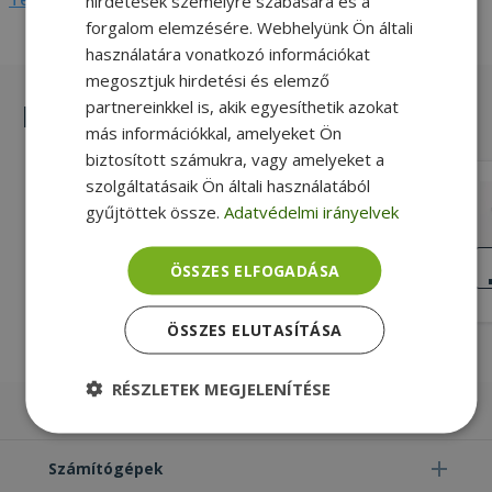
hirdetések személyre szabására és a
forgalom elemzésére. Webhelyünk Ön általi
használatára vonatkozó információkat
megosztjuk hirdetési és elemző
partnereinkkel is, akik egyesíthetik azokat
Hasonló termékek
más információkkal, amelyeket Ön
biztosított számukra, vagy amelyeket a
szolgáltatásaik Ön általi használatából
HP for EliteDesk 800 G1 USDT (PN:
gyűjtöttek össze.
Adatvédelmi irányelvek
672365-001)
Gold, HP Kompatibilitás
KIVÁLÓ
ÖSSZES ELFOGADÁSA
ÁLLAPOT
4 690 Ft
ÖSSZES ELUTASÍTÁSA
RÉSZLETEK MEGJELENÍTÉSE
Laptopok
Elengedhetetlenül
Teljesítmény
szükséges
Számítógépek