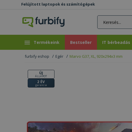
Felújított laptopok és számítógépek
rás gomb
Bestseller
IT bérbeadás
Termékeink
Bestseller
IT bérbeadás
furbify eshop
Egér
Marvo G37, XL, 920x294x3 mm
ÚJ
ÁLLAPOT
2 ÉV
garancia