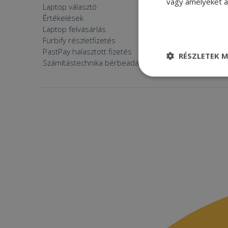
vagy amelyeket a 
Laptop választó
Zöldek v
Értékelések
Furbify 
Laptop felvásárlás
Furbify 
Furbify részletfizetés
Állásaján
PastPay halasztott fizetés
RÉSZLETEK M
Számítástechnika bérbeadása
Elengedhetetle
szükséges
Elenge
Az elengedhetetlenül
a fiókkezelést. A w
Név
CookieScriptConse