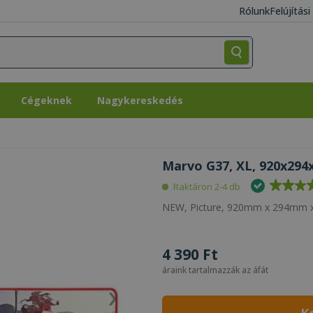
Rólunk
Felújítás
Cégeknek
Nagykereskedés
Cégeknek
Nagykereskedés
Marvo G37, XL, 920x294
Raktáron 2-4 db
NEW, Picture, 920mm x 294mm
4 390 Ft
áraink tartalmazzák az áfát