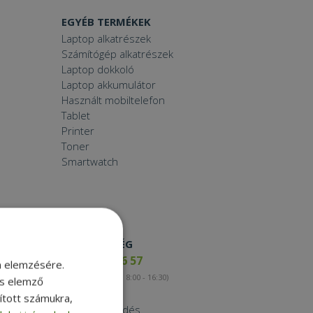
EGYÉB TERMÉKEK
Laptop alkatrészek
Számítógép alkatrészek
Laptop dokkoló
Laptop akkumulátor
Használt mobiltelefon
Tablet
Printer
Toner
Smartwatch
ELÉRHETŐSÉG
+36 17 65 46 57
m elemzésére.
(munkanapokon 8:00 - 16:30)
és elemző
Kapcsolat
sított számukra,
Nagykereskedés