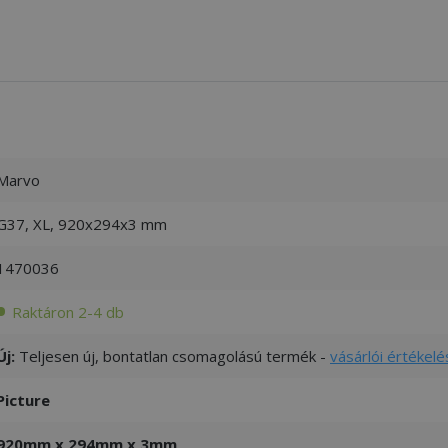
Marvo
G37, XL, 920x294x3 mm
1470036
Raktáron 2-4 db
Új:
Teljesen új, bontatlan csomagolású termék -
vásárlói értékelé
Picture
920mm x 294mm x 3mm