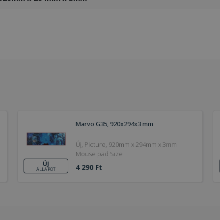
Marvo G35, 920x294x3 mm
Új, Picture, 920mm x 294mm x 3mm
Mouse pad Size
ÚJ
4 290 Ft
ÁLLAPOT