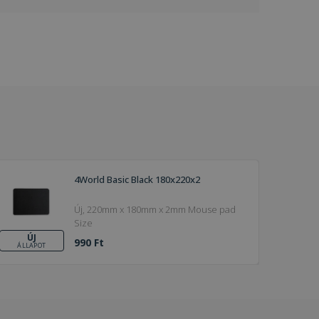
4World Basic Black 180x220x2
Új, 220mm x 180mm x 2mm Mouse pad
Size
ÚJ
990 Ft
ÁLLAPOT