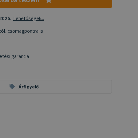
osárba teszem
2026.
Lehetőségek...
tól
, csomagpontra is
etési garancia
Árfigyelő