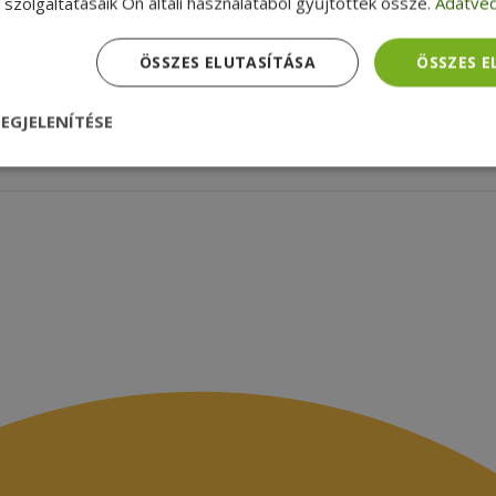
szolgáltatásaik Ön általi használatából gyűjtöttek össze.
Adatvéd
agyunk
Céginformációk
zsákbamacska
Garancia ellenőrzése
ÖSSZES ELUTASÍTÁSA
ÖSSZES 
médiamegjelenések
latok
EGJELENÍTÉSE
nül
Teljesítmény
Célzás
Funkcionalitás
dhetetlenül szükséges
Teljesítmény
Célzás
Funkcionalitás
Beso
 szükséges sütik lehetővé teszik a webhely alapvető funkcióit, például a felhasznál
eboldal nem használható megfelelően az elengedhetetlenül szükséges sütik nélkül.
Szolgáltató /
Lejárat
Leírás
Domain
nt
4 hét 2
Ezt a cookie-t a Cookie-Script.com szolgál
CookieScript