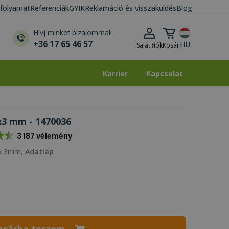
i folyamat
Referenciák
GYIK
Reklamáció és visszaküldés
Blog
Kosár lenyitása
Hívj minket bizalommal!
+36 17 65 46 57
HU
Saját fiók
Kosár
Karrier
Kapcsolat
Karrier
Kapcsolat
x3 mm - 1470036
3 187 vélemény
 x 3mm,
Adatlap