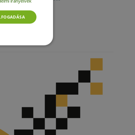
elmi irányelvek
Instagram
Facebook
ELFOGADÁSA
LinkedIn
TikTok
Besorolatlan
rolatlan
ói bejelentkezést és
tatás használja a