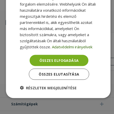
forgalom elemzésére. Webhelyünk Ön általi
használatára vonatkozó információkat
megosztjuk hirdetési és elemző
Hasonló termékek
partnereinkkel is, akik egyesíthetik azokat
más információkkal, amelyeket Ön
biztosított számukra, vagy amelyeket a
HP OMEN Mouse Pad 200
szolgáltatásaik Ön általi használatából
(3ML37AA#ABB)
gyűjtöttek össze.
Adatvédelmi irányelvek
Új, Fekete Szín, 450mm x 400mm x
4mm Mouse pad Size
ÚJ
ÁLLAPOT
ÖSSZES ELFOGADÁSA
4 290 Ft
ÖSSZES ELUTASÍTÁSA
RÉSZLETEK MEGJELENÍTÉSE
Laptopok
Elengedhetetlenül
Teljesítmény
szükséges
Számítógépek