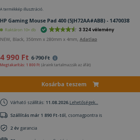
A termékkép illusztráció.
HP Gaming Mouse Pad 400 (5JH72AA#ABB) - 1470038
3 324 vélemény
Raktáron 10+ db
NEW, Black, 350mm x 280mm x 4mm,
Adatlap
4 990 Ft
6 790 Ft
Megtakarítás: 1 800 Ft
(áraink tartalmazzák az áfát)
Kosárba teszem
Várható szállítás:
11.08.2026.
Lehetőségek...
Szállítás már 1 890 Ft-tól
, csomagpontra is
2 év
garancia