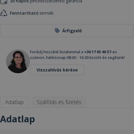
30 napos
pénzvisszafizetési garancia
Fenntartható
termék
Árfigyelő
Fordulj hozzánk bizalommal a
+36 17 65 46 57
-es
számon, hétköznap 08:00 - 16:30 között és segítünk!
Visszahívás kérése
Adatlap
Szállítás és fizetés
Adatlap