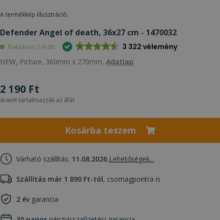
A termékkép illusztráció.
Defender Angel of death, 36x27 cm - 1470032
3 322 vélemény
Raktáron 2-4 db
NEW, Picture, 360mm x 270mm,
Adatlap
2 190 Ft
áraink tartalmazzák az áfát
Kosárba teszem
Várható szállítás:
11.08.2026.
Lehetőségek...
Szállítás már 1 890 Ft-tól
, csomagpontra is
2 év
garancia
30 napos
pénzvisszafizetési garancia