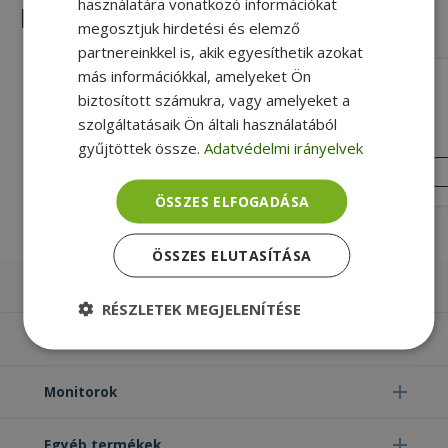
használatára vonatkozó információkat
Hasonló termékek
megosztjuk hirdetési és elemző
partnereinkkel is, akik egyesíthetik azokat
más információkkal, amelyeket Ön
Defender Dragon Rage M, black-
biztosított számukra, vagy amelyeket a
white, 36x27 cm
szolgáltatásaik Ön általi használatából
Új, Picture, 360mm x 270mm Mouse
gyűjtöttek össze.
Adatvédelmi irányelvek
pad Size
ÚJ
1 890 Ft
ÁLLAPOT
ÖSSZES ELFOGADÁSA
ÖSSZES ELUTASÍTÁSA
Laptopok
RÉSZLETEK MEGJELENÍTÉSE
Számítógépek
Elengedhetetlenül
Teljesítmény
szükséges
Monitorok
Egyéb termékek
Célzás
Funkcionalitás
Besorolatlan