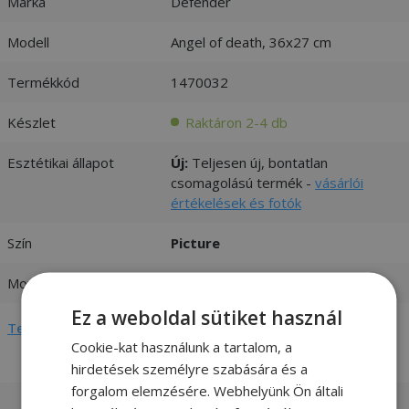
Márka
Defender
Modell
Angel of death, 36x27 cm
Termékkód
1470032
Készlet
Raktáron 2-4 db
Esztétikai állapot
Új:
Teljesen új, bontatlan
csomagolású termék -
vásárlói
értékelések és fotók
Szín
Picture
Mouse pad Size
360mm x 270mm
Ez a weboldal sütiket használ
Teljes adatlap megtekintése
Cookie-kat használunk a tartalom, a
hirdetések személyre szabására és a
forgalom elemzésére. Webhelyünk Ön általi