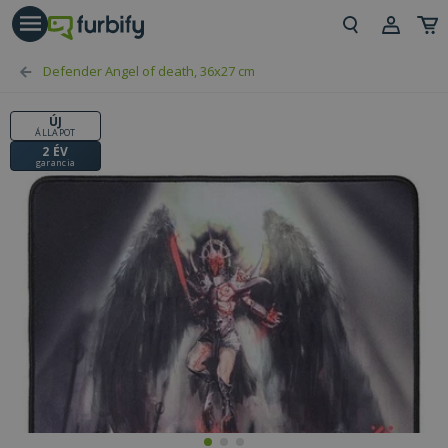
árás gomb
Beje
Defender Angel of death, 36x27 cm
Regi
ÚJ
ÁLLAPOT
2 ÉV
garancia