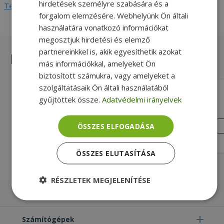
hirdetések személyre szabására és a
Teljes adatlap megtekintése
forgalom elemzésére. Webhelyünk Ön általi
használatára vonatkozó információkat
megosztjuk hirdetési és elemző
partnereinkkel is, akik egyesíthetik azokat
Hasonló termékek
más információkkal, amelyeket Ön
biztosított számukra, vagy amelyeket a
szolgáltatásaik Ön általi használatából
ASUS WT425 Wireless White
gyűjtöttek össze.
Adatvédelmi irányelvek
Új, Fehér, Vezeték nélküli Csatlakozási
mód, 6 Gombok száma
ÚJ
ÖSSZES ELFOGADÁSA
ÁLLAPOT
6 290 Ft
ÖSSZES ELUTASÍTÁSA
RÉSZLETEK MEGJELENÍTÉSE
Laptopok
Elengedhetetlenül
Teljesítmény
szükséges
Számítógépek