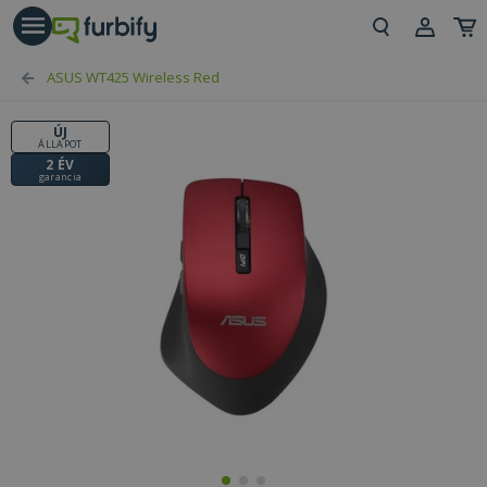
árás gomb
Beje
ASUS WT425 Wireless Red
Regi
ÚJ
ÁLLAPOT
2 ÉV
garancia