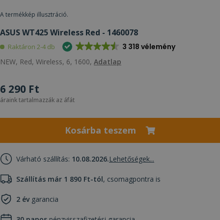
A termékkép illusztráció.
ASUS WT425 Wireless Red - 1460078
3 318 vélemény
Raktáron 2-4 db
NEW, Red, Wireless, 6, 1600,
Adatlap
6 290 Ft
áraink tartalmazzák az áfát
Kosárba teszem
Várható szállítás:
10.08.2026.
Lehetőségek...
Szállítás már 1 890 Ft-tól
, csomagpontra is
2 év
garancia
30 napos
pénzvisszafizetési garancia