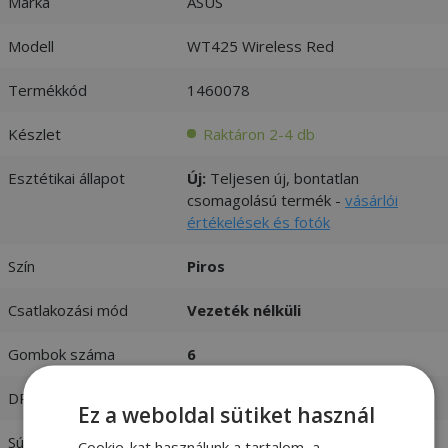
Márka
ASUS
Modell
WT425 Wireless Red
Termékkód
1460078
Készlet
Raktáron 2-4 db
Esztétikai állapot
Új:
Teljesen új, bontatlan
csomagolású termék -
vásárlói
értékelések és fotók
Szín
Piros
Csatlakozási mód
Vezeték nélküli
Gombok száma
6
DPI
1600
Ez a weboldal sütiket használ
Súly
0,1 kg
Cookie-kat használunk a tartalom, a