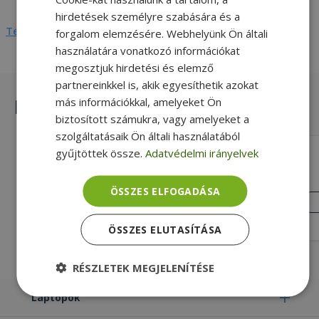
hirdetések személyre szabására és a
Teljes adatlap megtekintése
forgalom elemzésére. Webhelyünk Ön általi
használatára vonatkozó információkat
megosztjuk hirdetési és elemző
partnereinkkel is, akik egyesíthetik azokat
Hasonló termékek
más információkkal, amelyeket Ön
biztosított számukra, vagy amelyeket a
szolgáltatásaik Ön általi használatából
gyűjtöttek össze.
Adatvédelmi irányelvek
ASUS WT425 Wireless Blue
Új, Kék, Vezeték nélküli Csatlakozási
ÖSSZES ELFOGADÁSA
mód, 6 Gombok száma
ÚJ
ÁLLAPOT
6 290 Ft
ÖSSZES ELUTASÍTÁSA
RÉSZLETEK MEGJELENÍTÉSE
Laptopok
Elengedhetetlenül
Teljesítmény
szükséges