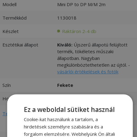
Modell
Mini DP to DP M/M 2m
Termékkód
1130018
Készlet
Raktáron 2-4 db
Esztétikai állapot
Kiváló:
Újszerű állapotú felújított
termék, tökéletes műszaki
állapotban. Nagyban
megkülönböztethetetlen az újtól. -
vásárlói értékelések és fotók
Szín
Fekete
Hosszúság
2 m
Ez a weboldal sütiket használ
Teljes adatlap megtekintése
Cookie-kat használunk a tartalom, a
hirdetések személyre szabására és a
forgalom elemzésére. Webhelyünk Ön általi