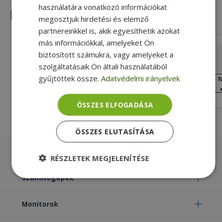
használatára vonatkozó információkat
Hasonló termékek
megosztjuk hirdetési és elemző
partnereinkkel is, akik egyesíthetik azokat
más információkkal, amelyeket Ön
Replacement DisplayPort to DVI M/M
biztosított számukra, vagy amelyeket a
1,8m
szolgáltatásaik Ön általi használatából
1920 x 1200, Gold, Fekete Szín, DVI
gyűjtöttek össze.
Adatvédelmi irányelvek
Male Csatlakozó
N
KIVÁLÓ
2 090 Ft
ÁLLAPOT
ÖSSZES ELFOGADÁSA
ÖSSZES ELUTASÍTÁSA
Laptopok
RÉSZLETEK MEGJELENÍTÉSE
Számítógépek
Elengedhetetlenül
Teljesítmény
szükséges
Monitorok