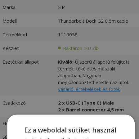
Márka
HP
Modell
Thunderbolt Dock G2 0,5m cable
Termékkód
1110058
Készlet
Raktáron 10+ db
Esztétikai állapot
Kiváló:
Újszerű állapotú felújított
termék, tökéletes műszaki
állapotban. Nagyban
megkülönböztethetetlen az újtól. -
vásárlói értékelések és fotók
Csatlakozó
2 x USB-C (Type C) Male
2 x Barrel connector 4,5 mm
Hosszúság
0,5 m
Ez a weboldal sütiket használ
Súly
0,1 kg