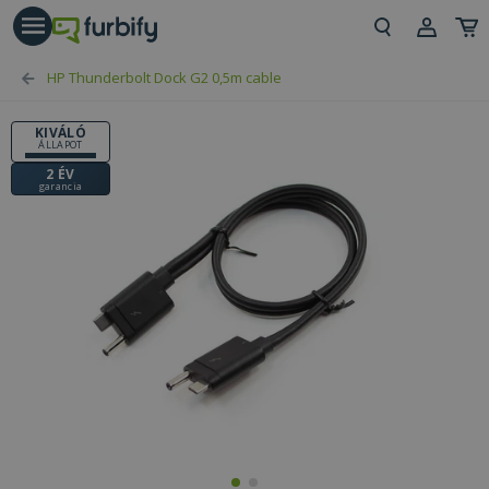
árás gomb
Beje
HP Thunderbolt Dock G2 0,5m cable
Regi
KIVÁLÓ
ÁLLAPOT
2 ÉV
garancia