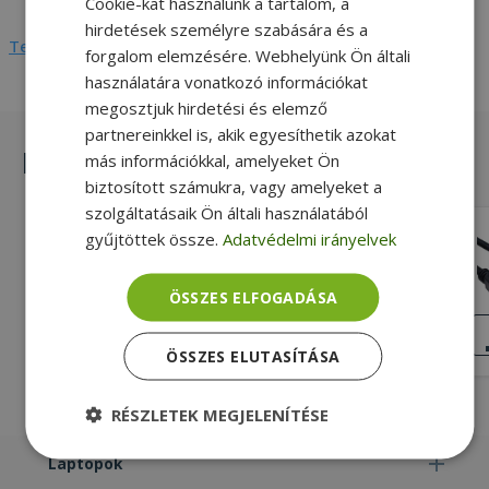
Cookie-kat használunk a tartalom, a
hirdetések személyre szabására és a
Teljes adatlap megtekintése
forgalom elemzésére. Webhelyünk Ön általi
használatára vonatkozó információkat
megosztjuk hirdetési és elemző
partnereinkkel is, akik egyesíthetik azokat
Hasonló termékek
más információkkal, amelyeket Ön
biztosított számukra, vagy amelyeket a
szolgáltatásaik Ön általi használatából
HP Thunderbolt Dock G2 Combo
gyűjtöttek össze.
Adatvédelmi irányelvek
Cable (2 x Barrel connector 4,5 mm)
Új, Fekete Szín, USB-C (Type C)
ÖSSZES ELFOGADÁSA
ÚJ
Csatlakozó Barrel connector 4,5 mm
ÁLLAPOT
Csatlakozó
15 290 Ft
27 490 Ft
ÖSSZES ELUTASÍTÁSA
RÉSZLETEK MEGJELENÍTÉSE
Elengedhetetlenül
Teljesítmény
Laptopok
szükséges