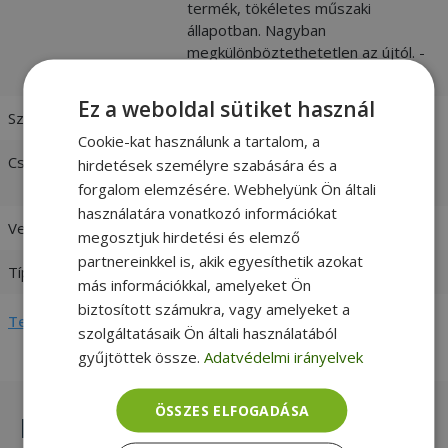
termék, tökéletes műszaki
állapotban. Nagyban
megkülönböztethetetlen az újtól. -
vásárlói értékelések és fotók
Ez a weboldal sütiket használ
Szín
Fekete
Cookie-kat használunk a tartalom, a
Csatlakozó
USB-A (Type A) Male
hirdetések személyre szabására és a
USB-B (Type B) Male
forgalom elemzésére. Webhelyünk Ön általi
használatára vonatkozó információkat
Version
USB 2.0
megosztjuk hirdetési és elemző
partnereinkkel is, akik egyesíthetik azokat
Típus
Redukció
más információkkal, amelyeket Ön
biztosított számukra, vagy amelyeket a
Teljes adatlap megtekintése
szolgáltatásaik Ön általi használatából
gyűjtöttek össze.
Adatvédelmi irányelvek
ÖSSZES ELFOGADÁSA
Hasonló termékek