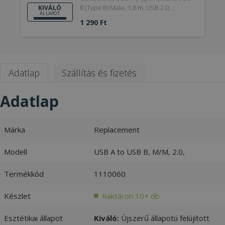
B (Type B) Male, 1,8 m, USB 2.0,
KIVÁLÓ
ÁLLAPOT
Reduction, Kiváló
1 290 Ft
Adatlap
Szállítás és fizetés
Adatlap
Márka
Replacement
Modell
USB A to USB B, M/M, 2.0,
Termékkód
1110060
Készlet
Raktáron 10+ db
Esztétikai állapot
Kiváló:
Újszerű állapotú felújított