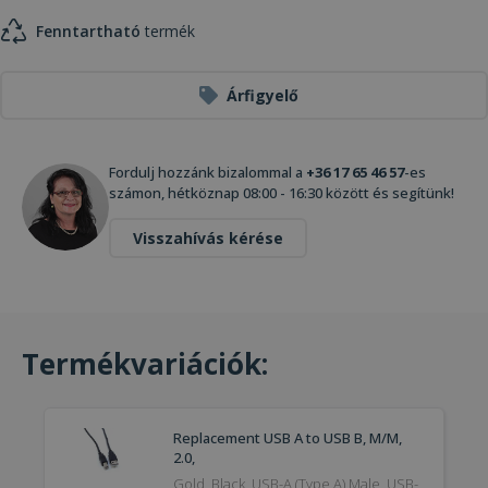
Fenntartható
termék
Árfigyelő
Fordulj hozzánk bizalommal a
+36 17 65 46 57
-es
számon, hétköznap 08:00 - 16:30 között és segítünk!
Visszahívás kérése
Termékvariációk:
Replacement USB A to USB B, M/M,
2.0,
Gold, Black, USB-A (Type A) Male, USB-