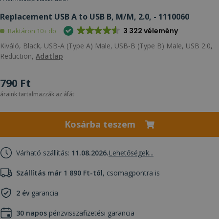
Replacement USB A to USB B, M/M, 2.0, - 1110060
3 322 vélemény
Raktáron 10+ db
Kiváló, Black, USB-A (Type A) Male, USB-B (Type B) Male, USB 2.0,
Reduction,
Adatlap
790 Ft
áraink tartalmazzák az áfát
Kosárba teszem
Várható szállítás:
11.08.2026.
Lehetőségek...
Szállítás már 1 890 Ft-tól
, csomagpontra is
2 év
garancia
30 napos
pénzvisszafizetési garancia