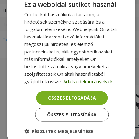
Ez a weboldal sütiket használ
Hosszúság
1 m
Cookie-kat használunk a tartalom, a
hirdetések személyre szabására és a
Típus
Cable
forgalom elemzésére. Webhelyünk Ön általi
használatára vonatkozó információkat
Teljes adatlap megtekintése
megosztjuk hirdetési és elemző
partnereinkkel is, akik egyesíthetik azokat
más információkkal, amelyeket Ön
biztosított számukra, vagy amelyeket a
Hasonló termékek
szolgáltatásaik Ön általi használatából
gyűjtöttek össze.
Adatvédelmi irányelvek
AXAGON BUCM2-CM10AB, CHARGE
ÖSSZES ELFOGADÁSA
cable USB-C - USB-C, 1m, Hi-Speed ​​??
USB, PD 240W 5A, ALU, braided, black
Új, Fekete Szín, USB-C (Type C)
Csatlakozó Micro USB B Male
ÖSSZES ELUTASÍTÁSA
Csatlakozó
ÚJ
4 590 Ft
ÁLLAPOT
RÉSZLETEK MEGJELENÍTÉSE