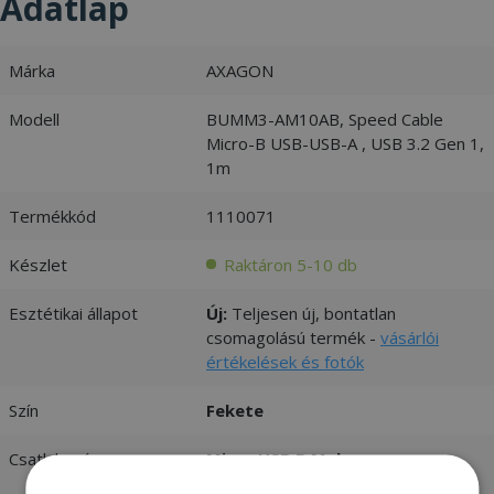
Adatlap
Márka
AXAGON
Modell
BUMM3-AM10AB, Speed Cable
Micro-B USB-USB-A , USB 3.2 Gen 1,
1m
Termékkód
1110071
Készlet
Raktáron 5-10 db
Esztétikai állapot
Új:
Teljesen új, bontatlan
csomagolású termék -
vásárlói
értékelések és fotók
Szín
Fekete
Csatlakozó
Micro USB B Male
USB-A (Type A) Male