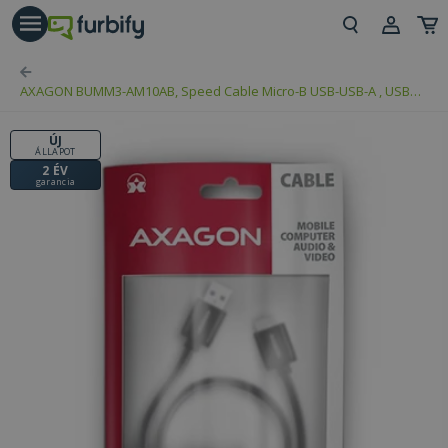
árás gomb
Beje
AXAGON BUMM3-AM10AB, Speed Cable Micro-B USB-USB-A , USB
Regi
3.2 Gen 1, 1m
ÚJ
ÁLLAPOT
2 ÉV
garancia