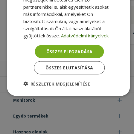
partnereinkkel is, akik egyesíthetik azokat
Replacement DP to mini DP M M
más információkkal, amelyeket Ön
biztosított számukra, vagy amelyeket a
3840 x 2160, Fekete Szín
szolgáltatásaik Ön általi használatából
KIVÁLÓ
ÁLLAPOT
gyűjtöttek össze.
Adatvédelmi irányelvek
1 490 Ft
2 290 Ft
ÖSSZES ELFOGADÁSA
ÖSSZES ELUTASÍTÁSA
Laptopok
RÉSZLETEK MEGJELENÍTÉSE
Számítógépek
Elengedhetetlenül
Teljesítmény
Monitorok
szükséges
Egyéb termékek
Célzás
Funkcionalitás
Besorolatlan
Hasznos oldalak