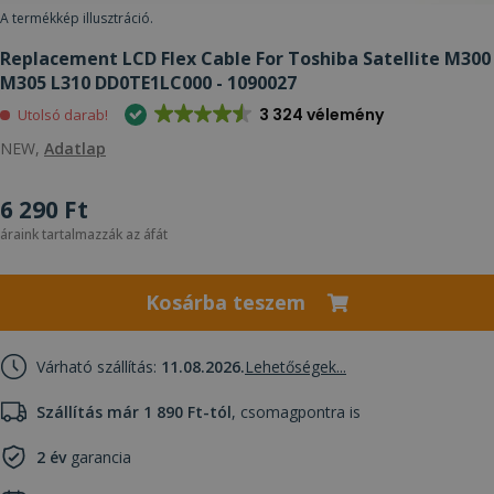
A termékkép illusztráció.
Replacement LCD Flex Cable For Toshiba Satellite M300
M305 L310 DD0TE1LC000 - 1090027
3 324 vélemény
Utolsó darab!
NEW,
Adatlap
6 290 Ft
áraink tartalmazzák az áfát
Kosárba teszem
Várható szállítás:
11.08.2026.
Lehetőségek...
Szállítás már 1 890 Ft-tól
, csomagpontra is
2 év
garancia