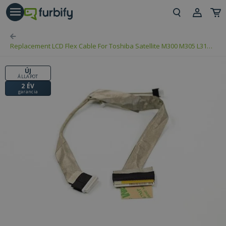
árás gomb
Beje
Replacement LCD Flex Cable For Toshiba Satellite M300 M305 L310
Regi
DD0TE1LC000
ÚJ
ÁLLAPOT
2 ÉV
garancia