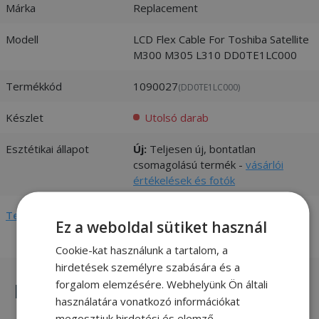
Márka
Replacement
Modell
LCD Flex Cable For Toshiba Satellite
M300 M305 L310 DD0TE1LC000
Termékkód
1090027
(DD0TE1LC000)
Készlet
Utolsó darab
Esztétikai állapot
Új:
Teljesen új, bontatlan
csomagolású termék -
vásárlói
értékelések és fotók
Teljes adatlap megtekintése
Ez a weboldal sütiket használ
Cookie-kat használunk a tartalom, a
hirdetések személyre szabására és a
forgalom elemzésére. Webhelyünk Ön általi
Hasonló termékek
használatára vonatkozó információkat
megosztjuk hirdetési és elemző