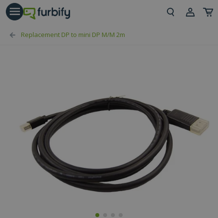
árás gomb
Beje
Replacement DP to mini DP M/M 2m
Regi