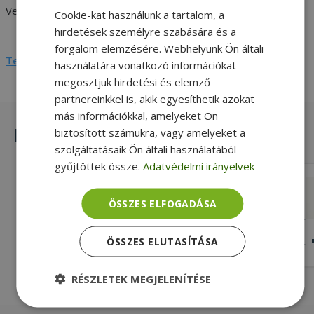
Version
DP v1.3
Cookie-kat használunk a tartalom, a
mini DP v1.4
hirdetések személyre szabására és a
forgalom elemzésére. Webhelyünk Ön általi
Teljes adatlap megtekintése
használatára vonatkozó információkat
megosztjuk hirdetési és elemző
partnereinkkel is, akik egyesíthetik azokat
más információkkal, amelyeket Ön
Hasonló termékek
biztosított számukra, vagy amelyeket a
szolgáltatásaik Ön általi használatából
gyűjtöttek össze.
Adatvédelmi irányelvek
Replacement DP to mini DP M M
ÖSSZES ELFOGADÁSA
3840 x 2160, Fekete Szín
KIVÁLÓ
ÖSSZES ELUTASÍTÁSA
ÁLLAPOT
1 490 Ft
2 290 Ft
RÉSZLETEK MEGJELENÍTÉSE
Elengedhetetlenül
Teljesítmény