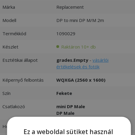
Márka
Replacement
Modell
DP to mini DP M/M 2m
Termékkód
1090029
Készlet
Raktáron 10+ db
Esztétikai állapot
grades.Empty
-
vásárlói
értékelések és fotók
Képernyő felbontás
WQXGA (2560 x 1600)
Szín
Fekete
Csatlakozó
mini DP Male
DP Male
Hosszúság
2 m
Ez a weboldal sütiket használ