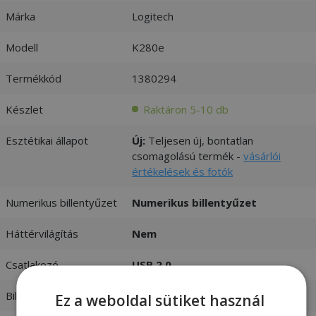
Márka
Logitech
Modell
K280e
Termékkód
1380294
Készlet
Raktáron 5-10 db
Esztétikai állapot
Új:
Teljesen új, bontatlan
csomagolású termék -
vásárlói
értékelések és fotók
Numerikus billentyűzet
Numerikus billentyűzet
Háttérvilágítás
Nem
Csatlakozó
USB 2.0
Billentyűzet nyelve
Francia (FR)
Ez a weboldal sütiket használ