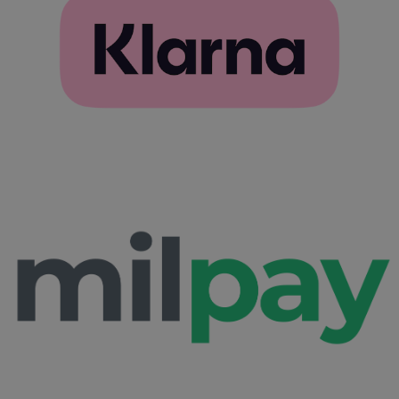
pre
jöv
ülé
tisz
_tt_enable_cookie
.furbify.hu
2
Ezt 
hónap
arra
4 hét
hog
eml
fel
pre
web
talá
has
kap
Szolgáltató /
Név
Lejárat
Leí
Domain
Szolgáltató /
Név
Lejárat
Leírás
ttcsid_CJ1S5PJC77UB8I2GDCL0
.furbify.hu
2
Domain
Szolgáltató /
Név
Lejárat
Leírás
hónap
Domain
4 hét
Clarity
.clarity.ms
1 év
Ezt a cookie-t a 
állítja be, és
YSC
ülés
Ezt a süti
Google LLC
__Secure-YNID
.youtube.com
5
információkat
YouTube á
.youtube.com
hónap
szolgáltat arról,
be a beá
4 hét
végfelhasználó
videók
hogyan használj
megteki