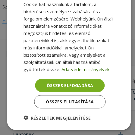
Cookie-kat használunk a tartalom, a
Szín
Fekete
hirdetések személyre szabására és a
forgalom elemzésére. Webhelyünk Ön általi
Teljes adatlap megtekintése
használatára vonatkozó információkat
megosztjuk hirdetési és elemző
partnereinkkel is, akik egyesíthetik azokat
más információkkal, amelyeket Ön
Hasonló termékek
biztosított számukra, vagy amelyeket a
szolgáltatásaik Ön általi használatából
gyűjtöttek össze.
Adatvédelmi irányelvek
HP EU KU-1156
ÖSSZES ELFOGADÁSA
USB 2.0 USB 2.0 Numerikus
billentyűzet, Svájci (SWISS)
NAGYON JÓ
N
ÁLLAPOT
Billentyűzet nyelve, Silver
2 690 Ft
ÖSSZES ELUTASÍTÁSA
RÉSZLETEK MEGJELENÍTÉSE
Elengedhetetlenül
Teljesítmény
Laptopok