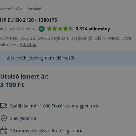
A termékkép illusztráció.
HP EU SK-2120 - 1380175
3 324 vélemény
Nincs készleten
NumPad, USB 2.0, SWISS keyboard, Nagyon jó, Black, Wired, Ultra
slim, Yes,
Adatlap
A termék jelenleg nem elérhető!
Utolsó ismert ár:
3 190 Ft
Szállítás már 1 890 Ft-tól
, csomagpontra is
2 év
garancia
30 napos
pénzvisszafizetési garancia