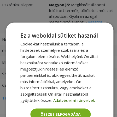
Esztétikai állapot
Nagyon jó:
Megkímélt állapotú
felújított termék, tökéletes műszaki
állapotban. Gyakran az újjal
megegyező állapot. -
vásárlói
értékelések és fotók
Ez a weboldal sütiket használ
Numerikus billentyűzet
Numerikus billentyűzet
Cookie-kat használunk a tartalom, a
hirdetések személyre szabására és a
Csatlakozó
USB 2.0
forgalom elemzésére. Webhelyünk Ön általi
Billentyűzet nyelve
Svájci (SWISS)
használatára vonatkozó információkat
megosztjuk hirdetési és elemző
Szín
Fekete
partnereinkkel is, akik egyesíthetik azokat
más információkkal, amelyeket Ön
Csatlakozási mód
Vezetékes
biztosított számukra, vagy amelyeket a
szolgáltatásaik Ön általi használatából
Teljes adatlap megtekintése
gyűjtöttek össze.
Adatvédelmi irányelvek
ÖSSZES ELFOGADÁSA