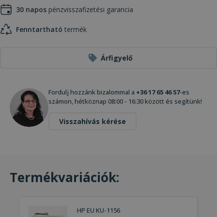
30 napos
pénzvisszafizetési garancia
Fenntartható
termék
Árfigyelő
Fordulj hozzánk bizalommal a
+36 17 65 46 57
-es
számon, hétköznap 08:00 - 16:30 között és segítünk!
Visszahívás kérése
Termékvariációk:
HP EU KU-1156