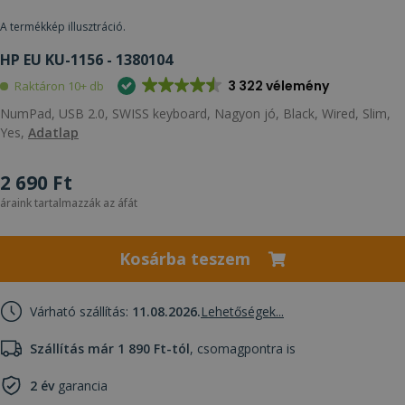
A termékkép illusztráció.
HP EU KU-1156 - 1380104
3 322 vélemény
Raktáron 10+ db
NumPad, USB 2.0, SWISS keyboard, Nagyon jó, Black, Wired, Slim,
Yes,
Adatlap
2 690 Ft
áraink tartalmazzák az áfát
Kosárba teszem
Várható szállítás:
11.08.2026.
Lehetőségek...
Szállítás már 1 890 Ft-tól
, csomagpontra is
2 év
garancia